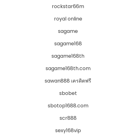
rockstar66m
royal online
sagame
sagame168
sagame168th
sagame168th.com
sawan888 เครดิตฟรี
sbobet
sbotop1688.com
scr888
sexy168vip