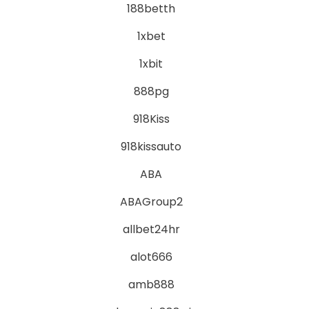
188betth
1xbet
1xbit
888pg
918Kiss
918kissauto
ABA
ABAGroup2
allbet24hr
alot666
amb888