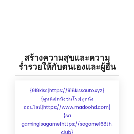
สล็อตxo
สล็อตออนไลน์
สล็อตเครดิตฟรี
สล็อตเว็บตรง
หนังออนไลน์
เว็บสล็อต
โจ๊กเกอร์123
สร้างความสุขและความ
ร่ำรวยให้กับตนเองและผู้อื่น
{918kiss|https://918kissauto.xyz}
{ดูหนัง|หนังชนโรง|ดูหนัง
ออนไลน์|https://www.madoohd.com}
{sa
gaming|sagame|https://sagame168th.
club}