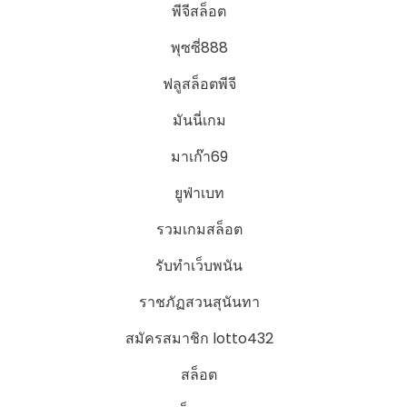
พีจีสล็อต
พุซซี่888
ฟลูสล็อตพีจี
มันนี่เกม
มาเก๊า69
ยูฟ่าเบท
รวมเกมสล็อต
รับทำเว็บพนัน
ราชภัฏสวนสุนันทา
สมัครสมาชิก lotto432
สล็อต