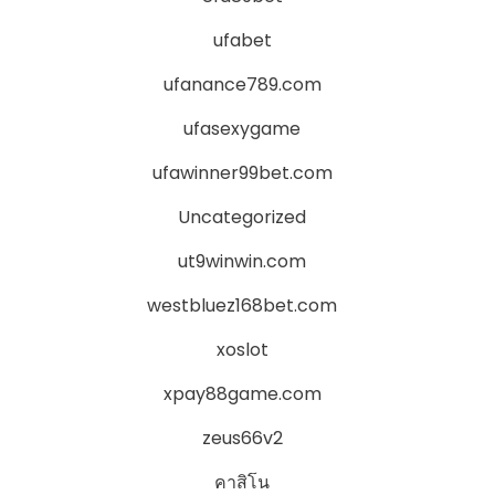
ufabet
ufanance789.com
ufasexygame
ufawinner99bet.com
Uncategorized
ut9winwin.com
westbluez168bet.com
xoslot
xpay88game.com
zeus66v2
คาสิโน