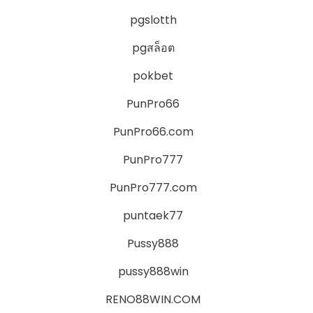
pgslotth
pgสล็อต
pokbet
PunPro66
PunPro66.com
PunPro777
PunPro777.com
puntaek77
Pussy888
pussy888win
RENO88WIN.COM