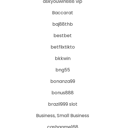
askyouwin888 vip
Baccarat
baj88thb
bestbet
betflixtikto
bkkwin
bng55
bonanza99
bonus888
brazil999 slot
Business, Small Business
cashgame168