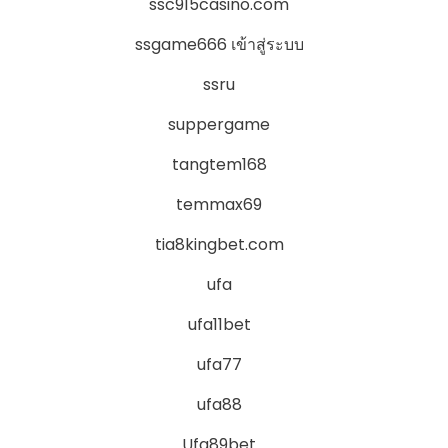
ssc915casino.com
ssgame666 เข้าสู่ระบบ
ssru
suppergame
tangtem168
temmax69
tia8kingbet.com
ufa
ufa11bet
ufa77
ufa88
Ufa89bet