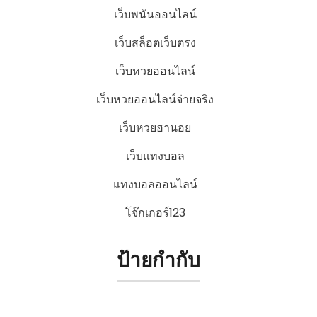
เว็บพนันออนไลน์
เว็บสล็อตเว็บตรง
เว็บหวยออนไลน์
เว็บหวยออนไลน์จ่ายจริง
เว็บหวยฮานอย
เว็บแทงบอล
แทงบอลออนไลน์
โจ๊กเกอร์123
ป้ายกำกับ
1xbet
918Kiss
bonus888
happy168