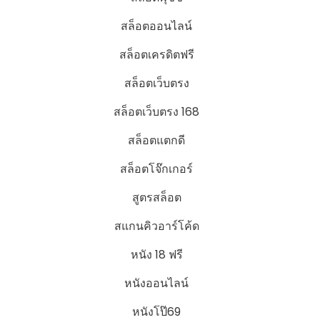
สล็อตออนไลน์
สล็อตเครดิตฟรี
สล็อตเว็บตรง
สล็อตเว็บตรง 168
สล็อตแตกดี
สล็อตโจ๊กเกอร์
สูตรสล็อต
สแกนคิวอาร์โค้ด
หนัง 18 ฟรี
หนังออนไลน์
หนังโป๊69