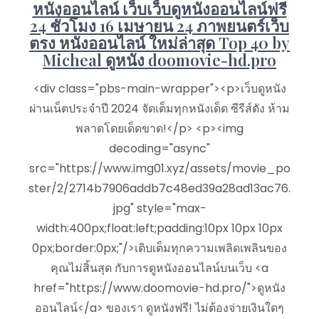
หนังออนไลน์ เว็บเว็บดูหนังออนไลน์ฟรี
24 ชั่วโมง 16 เมษายน 24 ภาพยนตร์เว็บ
ตรง หนังออนไลน์ ใหม่ล่าสุด Top 40 by
Micheal ดูหนัง doomovie-hd.pro
<div class="pbs-main-wrapper"><p>เว็บดูหนัง
ผ่านเน็ตประจำปี 2024 จัดเต็มทุกหนังเด็ด ซีรีส์ดัง ห้าม
พลาดโดยเด็ดขาด!</p> <p><img
decoding="async"
src="https://www.img01.xyz/assets/movie_po
ster/2/2714b7906addb7c48ed39a28ad13ac76.
jpg" style="max-
width:400px;float:left;padding:10px 10px 10px
0px;border:0px;"/>เติบเต็มทุกความเพลิดเพลินของ
คุณไม่สิ้นสุด กับการดูหนังออนไลน์บนเว็บ <a
href="https://www.doomovie-hd.pro/">ดูหนัง
ออนไลน์</a> ของเรา ดูหนังฟรี! ไม่ต้องจ่ายเงินใดๆ