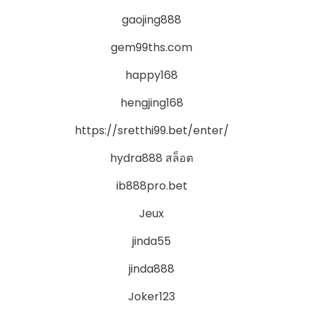
gaojing888
gem99ths.com
happy168
hengjing168
https://sretthi99.bet/enter/
hydra888 สล็อต
ib888pro.bet
Jeux
jinda55
jinda888
Joker123