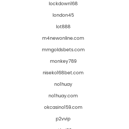
lockdown168
london45
lot888
m4newonline.com
mmgoldsbets.com
monkey789
niseko168bet.com
no1huay
no1huay.com
okcasino159.com
p2vvip