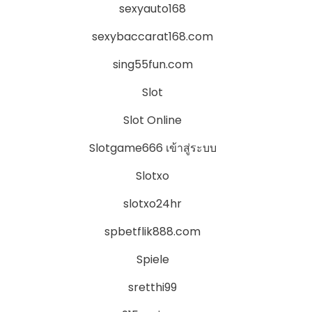
sexyauto168
sexybaccarat168.com
sing55fun.com
Slot
Slot Online
Slotgame666 เข้าสู่ระบบ
Slotxo
slotxo24hr
spbetflik888.com
Spiele
sretthi99