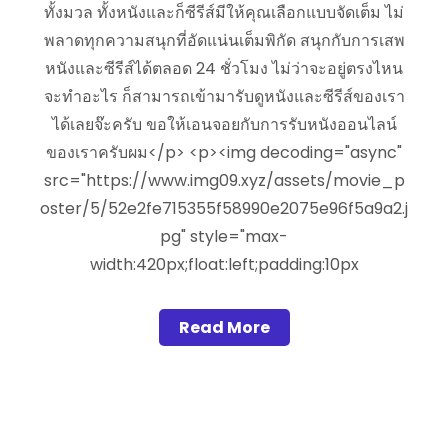
ทั้งมวล ทั้งหนังและก็ซีรีส์มีให้คุณเลือกแบบจัดเต็ม ไม่
พลาดทุกความสนุกที่อัดแน่นเต็มพิกัด สนุกกับการเสพ
หนังและซีรีส์ได้ตลอด 24 ชั่วโมง ไม่ว่าจะอยู่ตรงไหน
จะทำอะไร ก็สามารถเข้ามารับดูหนังและซีรีส์ของเรา
ได้เลยจ๊ะครับ ขอให้เอนจอยกับการรับหนังออนไลน์
ของเราครับผม</p> <p><img decoding="async"
src="https://www.img09.xyz/assets/movie_p
oster/5/52e2fe715355f58990e2075e96f5a9a2.j
pg" style="max-
width:420px;float:left;padding:10px
Read More