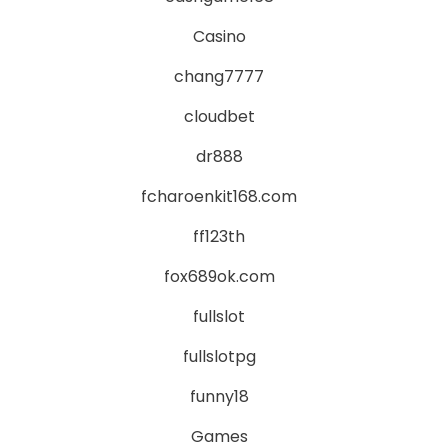
Casino
chang7777
cloudbet
dr888
fcharoenkit168.com
ff123th
fox689ok.com
fullslot
fullslotpg
funny18
Games