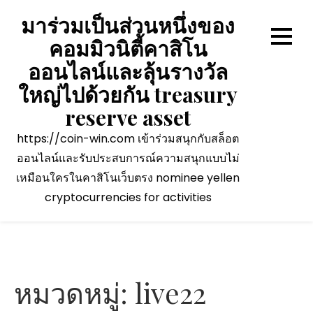
Skip
มาร่วมเป็นส่วนหนึ่งของ
to
คอมมิวนิตี้คาสิโน
content
ออนไลน์และลุ้นรางวัล
ใหญ่ไปด้วยกัน treasury
reserve asset
https://coin-win.com เข้าร่วมสนุกกับสล็อต
ออนไลน์และรับประสบการณ์ความสนุกแบบไม่
เหมือนใครในคาสิโนเว็บตรง nominee yellen
cryptocurrencies for activities
หมวดหมู่:
live22