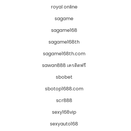
royal online
sagame
sagame168
sagame168th
sagame168th.com
sawan888 เครดิตฟรี
sbobet
sbotop1688.com
scr888
sexy168vip
sexyauto168