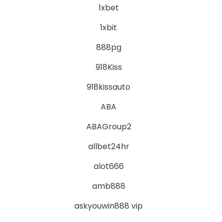
1xbet
1xbit
888pg
918Kiss
918kissauto
ABA
ABAGroup2
allbet24hr
alot666
amb888
askyouwin888 vip