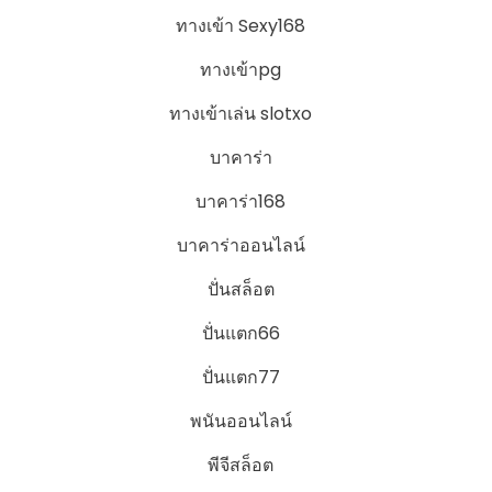
ทางเข้า Sexy168
ทางเข้าpg
ทางเข้าเล่น slotxo
บาคาร่า
บาคาร่า168
บาคาร่าออนไลน์
ปั่นสล็อต
ปั่นแตก66
ปั่นแตก77
พนันออนไลน์
พีจีสล็อต