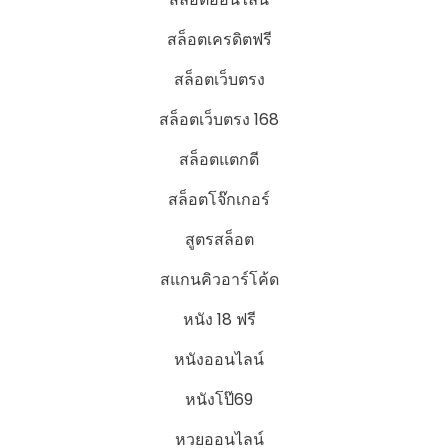
สล็อตเครดิตฟรี
สล็อตเว็บตรง
สล็อตเว็บตรง 168
สล็อตแตกดี
สล็อตโจ๊กเกอร์
สูตรสล็อต
สแกนคิวอาร์โค้ด
หนัง 18 ฟรี
หนังออนไลน์
หนังโป๊69
หวยออนไลน์