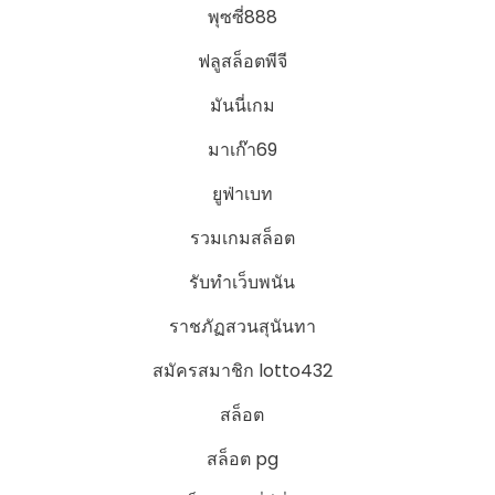
พุซซี่888
ฟลูสล็อตพีจี
มันนี่เกม
มาเก๊า69
ยูฟ่าเบท
รวมเกมสล็อต
รับทำเว็บพนัน
ราชภัฏสวนสุนันทา
สมัครสมาชิก lotto432
สล็อต
สล็อต pg