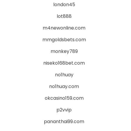
london45
lot888
m4newonline.com
mmgoldsbets.com
monkey789
niseko168bet.com
no1huay
no1huay.com
okcasino159.com
p2vvip
pananthai99.com