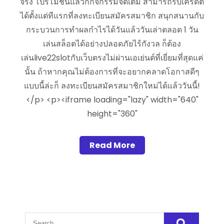
จริง โปรโมชั่นแล้วก็กิจกรรมจัดเต็ม สามารถรับเครดิต
ได้ตั้งแต่ทีแรกที่ลงทะเบียนสมัครสมาชิก สนุกสนานกับ
กระบวนการทำผลกำไรได้วันแล้ววันเล่าตลอด 1 วัน
เล่นสล็อตได้อย่างปลอดภัยไร้กังวล ก็ต้อง
เล่นlive22slotกับเว็บตรงไม่ผ่านเอเย่นต์ที่เยี่ยมที่สุดแค่
นั้น ถ้าหากคุณไม่ต้องการที่จะอยากคลาดโอกาสดีๆ
แบบนี้ล่ะก็ ลงทะเบียนสมัครสมาชิกใหม่ได้แล้ววันนี้!
</p> <p><iframe loading="lazy" width="640"
height="360"
Read More