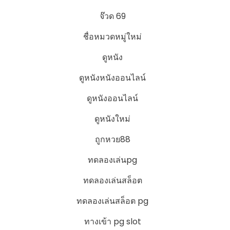
จ๊วด 69
ชื่อหมวดหมู่ใหม่
ดูหนัง
ดูหนังหนังออนไลน์
ดูหนังออนไลน์
ดูหนังใหม่
ถูกหวย88
ทดลองเล่นpg
ทดลองเล่นสล็อต
ทดลองเล่นสล็อต pg
ทางเข้า pg slot