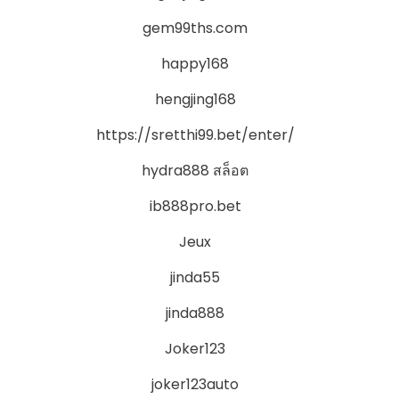
gem99ths.com
happy168
hengjing168
https://sretthi99.bet/enter/
hydra888 สล็อต
ib888pro.bet
Jeux
jinda55
jinda888
Joker123
joker123auto