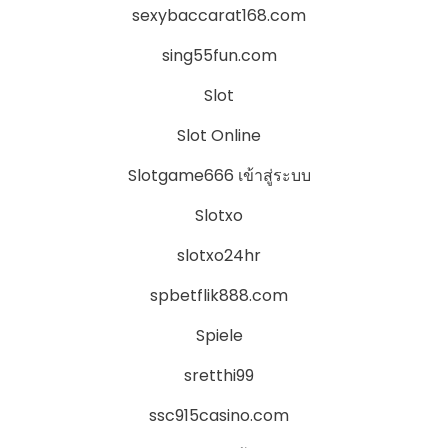
sexybaccarat168.com
sing55fun.com
Slot
Slot Online
Slotgame666 เข้าสู่ระบบ
Slotxo
slotxo24hr
spbetflik888.com
Spiele
sretthi99
ssc915casino.com