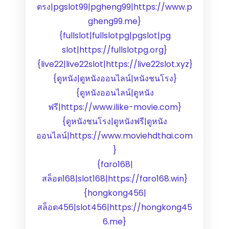
ตรง|pgslot99|pgheng99|https://www.p
gheng99.me}
{fullslot|fullslotpg|pgslot|pg
slot|https://fullslotpg.org}
{live22|live22slot|https://live22slot.xyz}
{ดูหนัง|ดูหนังออนไลน์|หนังชนโรง}
{ดูหนังออนไลน์|ดูหนัง
ฟรี|https://www.ilike-movie.com}
{ดูหนังชนโรง|ดูหนังฟรี|ดูหนัง
ออนไลน์|https://www.moviehdthai.com
}
{faro168|
สล็อต168|slot168|https://faro168.win}
{hongkong456|
สล็อต456|slot456|https://hongkong45
6.me}