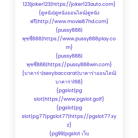
123|joker123|https://joker123auto.com}
{ดูหนัง|ดูหนังออนไลน์|ดูหนัง
ฟรี|http://www.movie87hd.com}
{pussy888|
พุซซี่888|https://www.pussy888play.co
m}
{pussy888|
พุซซี่888|https://pussy888win.com}
{บาคาร่า|sexybaccarat|บาคาร่าออนไลน์|
บาคาร่า168}
{pgslot|pg
slot|https://www.pgslot.golf}
{pgslot|pg
slot|pg77|pgslot77|https://pgslot77.xy
z}
{pg99|pgslot เว็บ