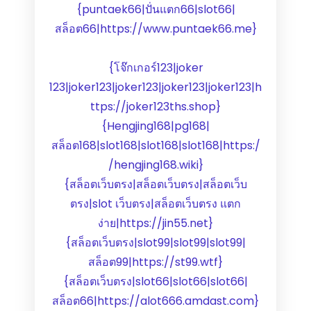
{puntaek66|ปั่นแตก66|slot66|
สล็อต66|https://www.puntaek66.me}
{โจ๊กเกอร์123|joker
123|joker123|joker123|joker123|joker123|h
ttps://joker123ths.shop}
{Hengjing168|pg168|
สล็อต168|slot168|slot168|slot168|https:/
/hengjing168.wiki}
{สล็อตเว็บตรง|สล็อตเว็บตรง|สล็อตเว็บ
ตรง|slot เว็บตรง|สล็อตเว็บตรง แตก
ง่าย|https://jin55.net}
{สล็อตเว็บตรง|slot99|slot99|slot99|
สล็อต99|https://st99.wtf}
{สล็อตเว็บตรง|slot66|slot66|slot66|
สล็อต66|https://alot666.amdast.com}