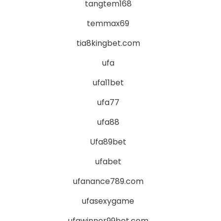
tangtem168
temmax69
tia8kingbet.com
ufa
ufa11bet
ufa77
ufa88
Ufa89bet
ufabet
ufanance789.com
ufasexygame
ufawinner99bet.com