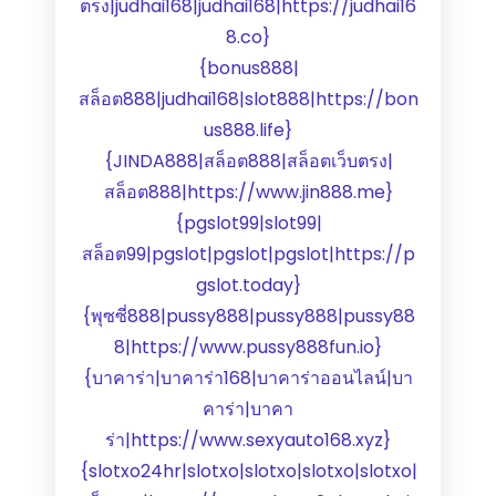
ตรง|judhai168|judhai168|https://judhai16
8.co}
{bonus888|
สล็อต888|judhai168|slot888|https://bon
us888.life}
{JINDA888|สล็อต888|สล็อตเว็บตรง|
สล็อต888|https://www.jin888.me}
{pgslot99|slot99|
สล็อต99|pgslot|pgslot|pgslot|https://p
gslot.today}
{พุซซี่888|pussy888|pussy888|pussy88
8|https://www.pussy888fun.io}
{บาคาร่า|บาคาร่า168|บาคาร่าออนไลน์|บา
คาร่า|บาคา
ร่า|https://www.sexyauto168.xyz}
{slotxo24hr|slotxo|slotxo|slotxo|slotxo|