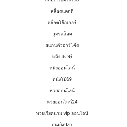
สล็อตแตกดี
สล็อตโจ๊กเกอร์
สูตรสล็อต
สแกนคิวอาร์โค้ด
หนัง 18 ฟรี
หนังออนไลน์
หนังโป๊69
หวยออนไลน์
หวยออนไลน์24
หวยเวียดนาม vip ออนไลน์
เกมยิงปลา