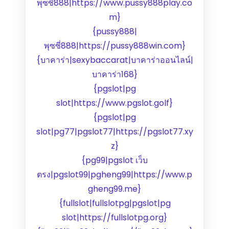
พุซซี่888|https://www.pussy888play.co
m}
{pussy888|
พุซซี่888|https://pussy888win.com}
{บาคาร่า|sexybaccarat|บาคาร่าออนไลน์|
บาคาร่า168}
{pgslot|pg
slot|https://www.pgslot.golf}
{pgslot|pg
slot|pg77|pgslot77|https://pgslot77.xy
z}
{pg99|pgslot เว็บ
ตรง|pgslot99|pgheng99|https://www.p
gheng99.me}
{fullslot|fullslotpg|pgslot|pg
slot|https://fullslotpg.org}