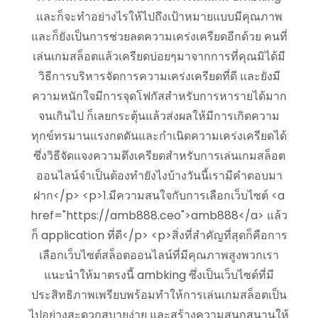
และก็จะทำอย่างไรให้ไปถึงเป้าหมายแบบมีคุณภาพ
และก็ยังเป็นการช่วยลดความเคร่งเครียดอีกด้วย คนที่
เล่นเกมสล็อตแล้วเครียดบ่อยๆมาจากการที่คุณมิได้มี
วิธีการบริหารจัดการความเคร่งเครียดที่ดี และยังมี
ความหนักใจมีการจุดโฟกัสสำหรับการหารายได้มาก
จนเกินไป ก็เลยกระตุ้นแล้วส่งผลให้มีการเกิดความ
ทุกข์ทรมานแรงกดดันและกำเนิดความเคร่งเครียดได้
ซึ่งวิธีจัดแจงความตึงเครียดสำหรับการเล่นเกมสล็อต
ออนไลน์จำเป็นต้องทำยังไงบ้างวันนี้เรามีคำตอบมา
ฝาก</p> <p>1.มีความสนใจกับการเลือกเว็บไซต์ <a
href="https://amb888.ceo">amb888</a> แล้ว
ก็ application ที่ดี</p> <p>สิ่งที่สำคัญที่สุดก็คือการ
เลือกเว็บไซต์สล็อตออนไลน์ที่มีคุณภาพสูงพวกเรา
แนะนำให้มาตรงนี้ ambking ซึ่งเป็นเว็บไซต์ที่มี
ประสิทธิภาพเพรียบพร้อมทำให้การเล่นเกมสล็อตเป็น
ไปอย่างสะดวกสบายง่าย และสร้างความสนุกสนานให้