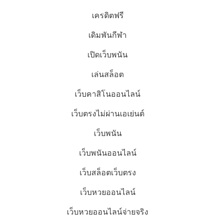
เครดิตฟรี
เดิมพันกีฬา
เปิดเว็บพนัน
เล่นสล็อต
เว็บคาสิโนออนไลน์
เว็บตรงไม่ผ่านเอเย่นต์
เว็บพนัน
เว็บพนันออนไลน์
เว็บสล็อตเว็บตรง
เว็บหวยออนไลน์
เว็บหวยออนไลน์จ่ายจริง