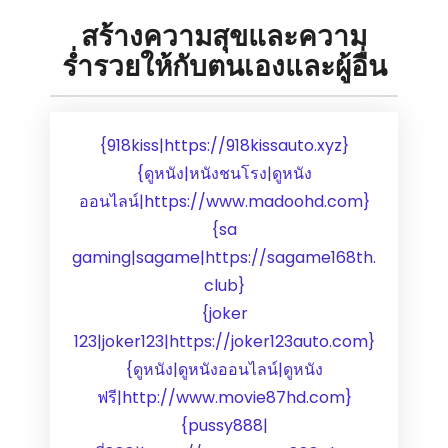
สร้างความสุขและความ
ร่ำรวยให้กับตนเองและผู้อื่น
{918kiss|https://918kissauto.xyz}
{ดูหนัง|หนังชนโรง|ดูหนัง
ออนไลน์|https://www.madoohd.com}
{sa
gaming|sagame|https://sagame168th.
club}
{joker
123|joker123|https://joker123auto.com}
{ดูหนัง|ดูหนังออนไลน์|ดูหนัง
ฟรี|http://www.movie87hd.com}
{pussy888|