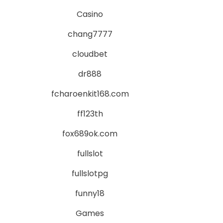
Casino
chang7777
cloudbet
dr888
fcharoenkit168.com
ff123th
fox689ok.com
fullslot
fullslotpg
funny18
Games