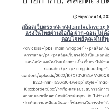
พฤษภาคม 14, 20
สล็อตเว็บตรง 168 168Lambo.love 29 M
แรงในไทยผ่านมือถือ ฝาก-ถอน ไม่ต้อง
ตอบโจทย์คุณ มันส์ทุ
<div class="pbs-main-wrapper"><p>สล็อตเว็บต
ควรพลาด</p> <p>สล็อตเว็บตรง 168 เป็นแพลตฟอ
ออนไลน์ของเมืองไทย ด้วยการเป็น เว็บตรงไม่ผ่านเอ
ปลอดภัย</p> <p><img decoding="a
content/uploads/2022/10/%E0%B8%AA%E0
B320-min-1536x864.webp" style="max-wi
10px;border:0px;"/>พร้อมเสนอประสบการณ์การเล่น
ออกแบบมาเพื่อตอบโจทย์นักพนันทุกระดับ ไม่ว่าจะเป็
ประกันความเพลิดเพลินและก็ช่องทางในการทำกำไร