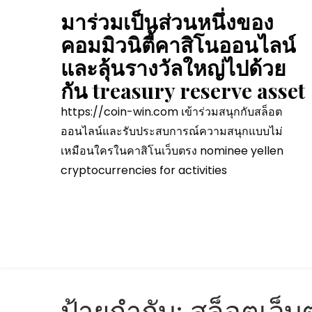
Skip
มาร่วมเป็นส่วนหนึ่งของ
to
คอมมิวนิตี้คาสิโนออนไลน์
content
และลุ้นรางวัลใหญ่ไปด้วย
กัน treasury reserve asset
https://coin-win.com เข้าร่วมสนุกกับสล็อต
ออนไลน์และรับประสบการณ์ความสนุกแบบไม่
เหมือนใครในคาสิโนเว็บตรง nominee yellen
cryptocurrencies for activities
ป้ายกำกับ:
สล็อตเว็บ