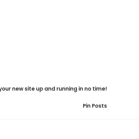
your new site up and running in no time!
Pin Posts