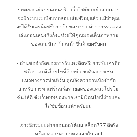
• ทดลองเล่นก่อนเล่นจริง: เว็บไซต์ตรงจำนวนมาก
จะมีระบบระเบียบทดสอบเล่นฟรีอยู่แล้ว แม้ว่าคุณ
จะได้รับเครดิตฟรีจากเว็บของเรา แต่ว่าการทดลอง
เล่นก่อนเล่นจริงก็จะช่วยให้คุณมองเห็นภาพรวม
ของเกมนั้นๆก้าวหน้าขึ้นด้วยครับผม
• อ่านข้อจำกัดของการรับเครดิตฟรี: การรับเครดิต
ฟรีอาจจะมีเงื่อยไขที่ต้องทำ ยกตัวอย่างเช่น
แนวทางการทำเทิร์น คุณจึงควรอ่านข้อจำกัด
สำหรับการทำเทิร์นหรือทำยอดของแต่ละโปรโม
ชั่นให้ดี ซึ่งเว็บตรงของพวกเรามีเงื่อนไขที่ง่ายและ
ไม่ซับซ้อนแน่ๆครับผม
เจาะลึกระบบฝากถอนออโต้บน สล็อต777 ดีจริง
หรือแค่ลวงตา มาทดลองกันเลย!