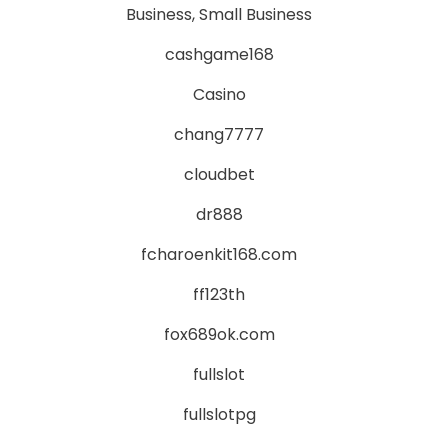
Business, Small Business
cashgame168
Casino
chang7777
cloudbet
dr888
fcharoenkit168.com
ff123th
fox689ok.com
fullslot
fullslotpg