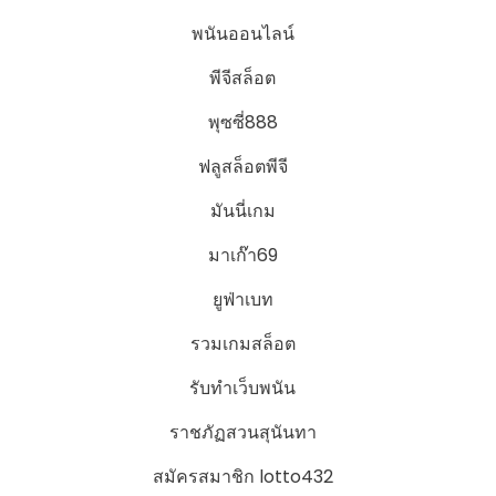
พนันออนไลน์
พีจีสล็อต
พุซซี่888
ฟลูสล็อตพีจี
มันนี่เกม
มาเก๊า69
ยูฟ่าเบท
รวมเกมสล็อต
รับทำเว็บพนัน
ราชภัฏสวนสุนันทา
สมัครสมาชิก lotto432