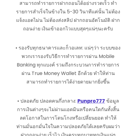
สามารถทำรายการฝากถอนได้อย่างรวดเร็ว ทำ
รายการสำเร็จในข้างใน 5-30 วินาทีแค่นั้น ไม่ต้อง
แจ้งแอดไม่น ไม่ต้องส่งสลิป ฝากถอนอัตโนมัติ ฝาก
ถอนง่าย เงินเข้าออกไวแบบสุดๆแน่ๆนะครับ
• รองรับทุกธนาคารและก็วอเลท: แน่ๆว่า ระบบของ
พวกเรารองรับวิธีการทำรายการผ่าน Mobile
Banking ทุกแบงค์ รวมถึงกระบวนการทำรายการ
ผ่าน True Money Wallet อีกด้วย ทำให้ท่าน
สามารถทำรายการได้ง่ายดายมากยิ่งขึ้น
• ปลอดภัย ปลอดคนกึ่งกลาง:
Punpro777
ข้อมูล
การเงินต่างๆจะไม่ผ่านแอดมินหรือคนใดกันทั้งสิ้น
ลดโอกาสในการโดนโกงหรือเปลี่ยนยอด ทำให้
ท่านมั่นอกมั่นใจในความปลอดภัยได้เลยครับผมว่า
ฝากถอนง่าย เร็วไว เงินครบทุกบาททุกเงินแน่ๆ