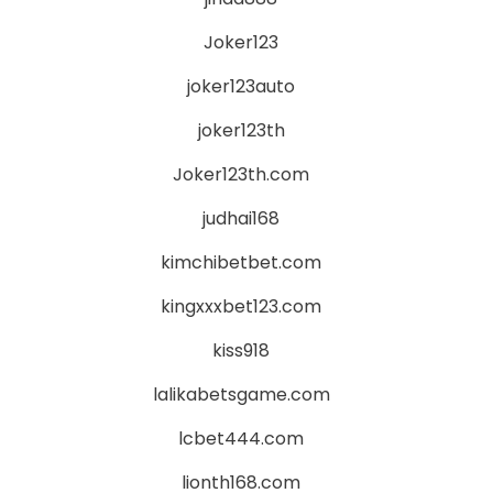
Joker123
joker123auto
joker123th
Joker123th.com
judhai168
kimchibetbet.com
kingxxxbet123.com
kiss918
lalikabetsgame.com
lcbet444.com
lionth168.com