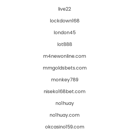
live22
lockdown168
london45
lot888
m4newonline.com
mmgoldsbets.com
monkey789
niseko168bet.com
no1huay
no1huay.com
okcasino159.com