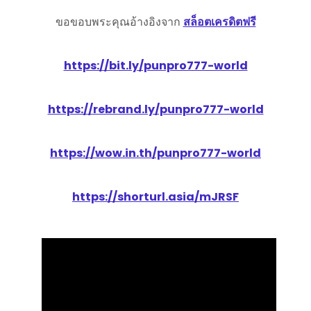
ขอขอบพระคุณอ้างอิงจาก
สล็อตเครดิตฟรี
https://bit.ly/punpro777-world
https://rebrand.ly/punpro777-world
https://wow.in.th/punpro777-world
https://shorturl.asia/mJRSF