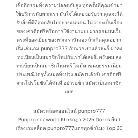
เชื่อถือรวมทั้งความปลอดภัยสูง ทุกครั้งที่คุณเข้ามา
ใช้บริการกับพวกเรา มั่นใจได้เลยขอรับว่า คุณจะได้
รับสิ่งที่ดีที่สุดกลับไปอย่างแน่นอน ไม่ว่าจะเป็นเรื่อง
ของเครดิตฟรีหรือการใช้งานระบบฝากถอนบนเว็บ
ตรงที่ยอดเยี่ยมของพวกเรานั่นเอง ถ้าเกิดคุณอยาก
เริ่มเล่นเกม punpro777 กับพวกเราแล้วล่ะก็ มาลง
ทะเบียนเป็นสมาชิกใหม่กับเราได้เลยจ๊ะครับผม ลง
ทะเบียนเป็นสมาชิกใหม่ฟรี ไม่มีค่าขนบธรรมเนียม
ประเพณีใดๆทั้งหมดทั้งปวง สมัครแล้วรับเครดิตฟรี
จากโปรโมชั่นได้ทันที อย่ารอช้า สมัครเป็นสมาชิก
เลย!
สมัครสล็อตออนไลน์ punpro777
Punpro777.world 19 กรกฎา 2025 Dorris ยืน 1
เรื่องเกมสล็อต punpro777แตกทุกชั่วโมง Top 30