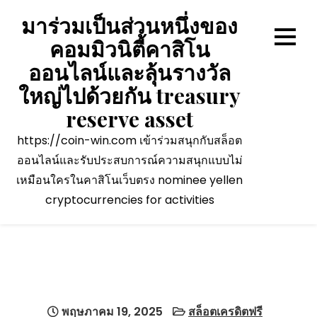
Skip
มาร่วมเป็นส่วนหนึ่งของ
to
คอมมิวนิตี้คาสิโน
content
ออนไลน์และลุ้นรางวัล
ใหญ่ไปด้วยกัน treasury
reserve asset
https://coin-win.com เข้าร่วมสนุกกับสล็อต
ออนไลน์และรับประสบการณ์ความสนุกแบบไม่
เหมือนใครในคาสิโนเว็บตรง nominee yellen
cryptocurrencies for activities
พฤษภาคม 19, 2025
สล็อตเครดิตฟรี