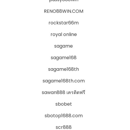
RENO88WIN.COM
rockstar66m
royal online
sagame
sagame168
sagame168th
sagame168th.com
sawan888 เครดิตฟรี
sbobet
sbotop1688.com
scr888