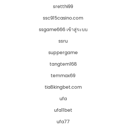
sretthi99
ssc915casino.com
ssgame666 เข้าสู่ระบบ
ssru
suppergame
tangtem168
temmax69
tia8kingbet.com
ufa
ufa11bet
ufa77