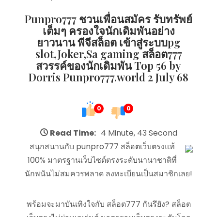
Punpro777 ชวนเพื่อนสมัคร รับทรัพย์
เต็มๆ ครองใจนักเดิมพันอย่าง
ยาวนาน พีจีสล็อต เข้าสู่ระบบpg
slot,Joker,Sa gaming สล็อต777
สวรรค์ของนักเดิมพัน Top 56 by
Dorris Punpro777.world 2 July 68
0
0
Read Time:
4 Minute, 43 Second
สนุกสนานกับ punpro777 สล็อตเว็บตรงแท้
100% มาตรฐานเว็บไซต์ตรงระดับนานาชาติที่
นักพนันไม่สมควรพลาด ลงทะเบียนเป็นสมาชิกเลย!
พร้อมจะมาบันเทิงใจกับ สล็อต777 กันรึยัง? สล็อต