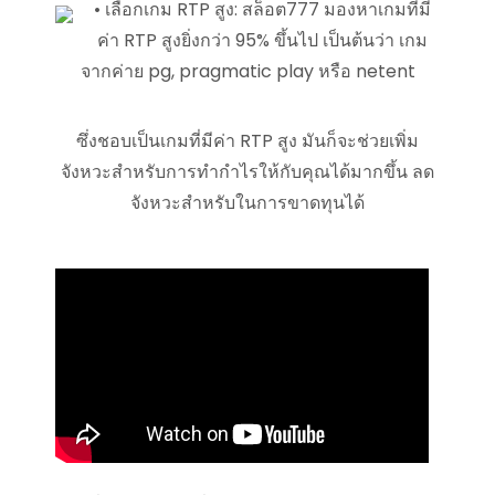
• เลือกเกม RTP สูง: สล็อต777 มองหาเกมที่มี
ค่า RTP สูงยิ่งกว่า 95% ขึ้นไป เป็นต้นว่า เกม
จากค่าย pg, pragmatic play หรือ netent
ซึ่งชอบเป็นเกมที่มีค่า RTP สูง มันก็จะช่วยเพิ่ม
จังหวะสำหรับการทำกำไรให้กับคุณได้มากขึ้น ลด
จังหวะสำหรับในการขาดทุนได้