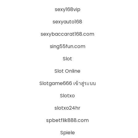
sexy168vip
sexyauto168
sexybaccarat168.com
sing55fun.com
Slot
Slot Online
Slotgame666 เข้าสู่ระบบ
Slotxo
slotxo24hr
spbetflik888.com
Spiele