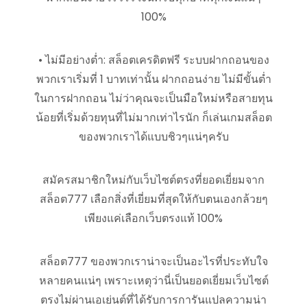
100%
• ไม่มีอย่างต่ำ: สล็อตเครดิตฟรี ระบบฝากถอนของ
พวกเราเริ่มที่ 1 บาทเท่านั้น ฝากถอนง่าย ไม่มีขั้นต่ำ
ในการฝากถอน ไม่ว่าคุณจะเป็นมือใหม่หรือสายทุน
น้อยที่เริ่มด้วยทุนที่ไม่มากเท่าไรนัก ก็เล่นเกมสล็อต
ของพวกเราได้แบบชิวๆแน่ๆครับ
สมัครสมาชิกใหม่กับเว็บไซต์ตรงที่ยอดเยี่ยมจาก
สล็อต777 เลือกสิ่งที่เยี่ยมที่สุดให้กับตนเองกล้วยๆ
เพียงแค่เลือกเว็บตรงแท้ 100%
สล็อต777 ของพวกเราน่าจะเป็นอะไรที่ประทับใจ
หลายคนแน่ๆ เพราะเหตุว่านี่เป็นยอดเยี่ยมเว็บไซต์
ตรงไม่ผ่านเอเย่นต์ที่ได้รับการการันแปลความน่า