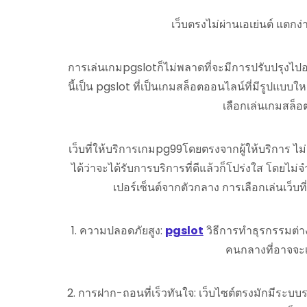
เว็บตรงไม่ผ่านเอเย่นต์ แตก
การเล่นเกมpgslotก็ไม่พลาดที่จะมีการปรับปรุงไปอย่า
นี้เป็น pgslot ที่เป็นเกมสล็อตออนไลน์ที่มีรูปแ
เลือกเล่นเกมสล็อต
เว็บที่ให้บริการเกมpg99โดยตรงจากผู้ให้บริการ ไม่ม
ได้ว่าจะได้รับการบริการที่ดีแล้วก็โปร่งใส โดยไม
เปอร์เซ็นต์จากตัวกลาง การเลือกเล่นเว็บที่
1. ความปลอดภัยสูง:
pgslot
วิธีการทำธุรกรรมต่า
คนกลางที่อาจจะเ
2. การฝาก-ถอนที่เร็วทันใจ: เว็บไซต์ตรงมักมีระบบ