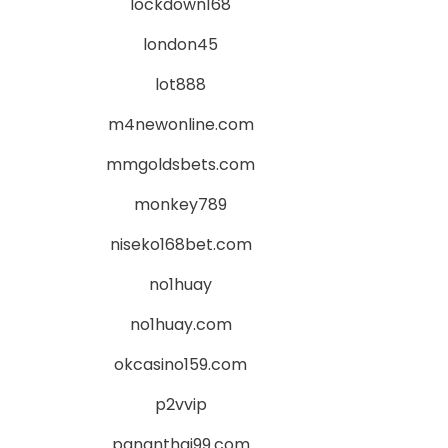
lockdown168
london45
lot888
m4newonline.com
mmgoldsbets.com
monkey789
niseko168bet.com
no1huay
no1huay.com
okcasino159.com
p2vvip
pananthai99.com