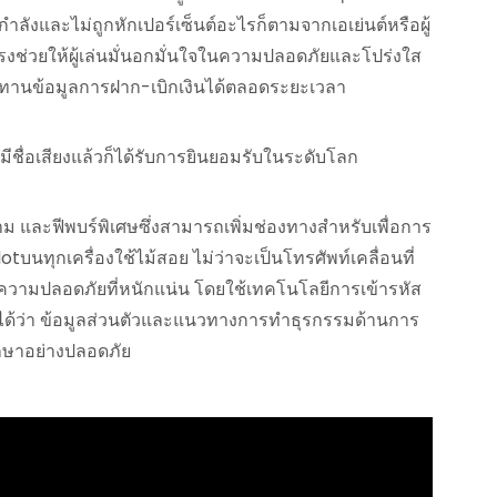
มกำลังและไม่ถูกหักเปอร์เซ็นต์อะไรก็ตามจากเอเย่นต์หรือผู้
รงช่วยให้ผู้เล่นมั่นอกมั่นใจในความปลอดภัยและโปร่งใส
านข้อมูลการฝาก-เบิกเงินได้ตลอดระยะเวลา
มีชื่อเสียงแล้วก็ได้รับการยินยอมรับในระดับโลก
 และฟีพบร์พิเศษซึ่งสามารถเพิ่มช่องทางสำหรับเพื่อการ
บนทุกเครื่องใช้ไม้สอย ไม่ว่าจะเป็นโทรศัพท์เคลื่อนที่
ษาความปลอดภัยที่หนักแน่น โดยใช้เทคโนโลยีการเข้ารหัส
นใจได้ว่า ข้อมูลส่วนตัวและแนวทางการทำธุรกรรมด้านการ
ักษาอย่างปลอดภัย