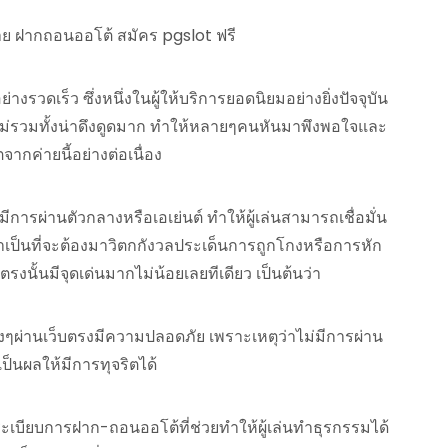
ง่าย ฝากถอนออโต้ สมัคร pgslot ฟรี
งรวดเร็ว ซึ่งหนึ่งในผู้ให้บริการยอดนิยมอย่างยิ่งปัจจุบัน
บบใหม่รวมทั้งน่าดึงดูดมาก ทำให้หลายๆคนหันมาพึงพอใจและ
จากค่ายนี้อย่างต่อเนื่อง
ีการผ่านตัวกลางหรือเอเย่นต์ ทำให้ผู้เล่นสามารถเชื่อมั่น
่จำเป็นที่จะต้องมาวิตกกังวลประเด็นการถูกโกงหรือการหัก
ตรงนั้นมีจุดเด่นมากไม่น้อยเลยทีเดียว เป็นต้นว่า
งๆผ่านเว็บตรงมีความปลอดภัย เพราะเหตุว่าไม่มีการผ่าน
ป็นผลให้มีการทุจริตได้
ระเบียบการฝาก-ถอนออโต้ที่ช่วยทำให้ผู้เล่นทำธุรกรรมได้