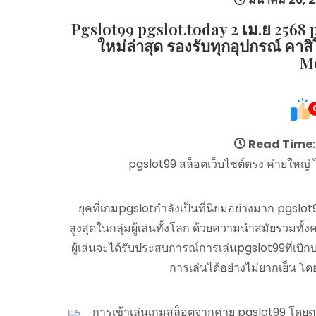
Pgslot99 pgslot.today 2 เม.ย 2568 p
ใหม่ล่าสุด รองรับทุกอุปกรณ์ คาสิ
Me
Read Time:
pgslot99 สล็อตเว็บไซต์ตรง ค่ายใหญ่ ไ
ยุคที่เกมpgslotกำลังเป็นที่นิยมอย่างมาก pgslot9
สูงสุดในกลุ่มผู้เล่นทั้งโลก ด้วยความนำสมัยรวมทั้
ผู้เล่นจะได้รับประสบการณ์การเล่นpgslot99ที่เบ
การเล่นได้อย่างไม่ยากเย็น โ
การเข้าเล่นเกมสล็อตจากค่าย pgslot99 โดยตรง