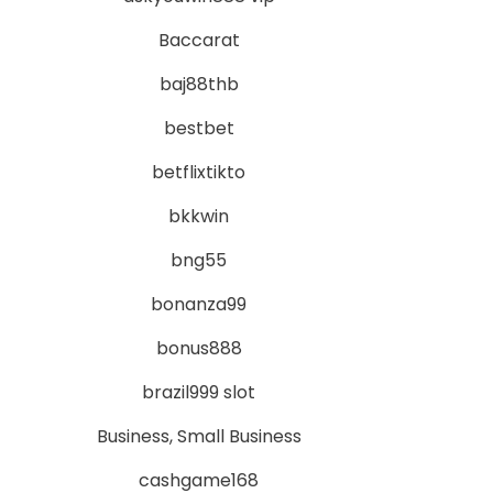
Baccarat
baj88thb
bestbet
betflixtikto
bkkwin
bng55
bonanza99
bonus888
brazil999 slot
Business, Small Business
cashgame168