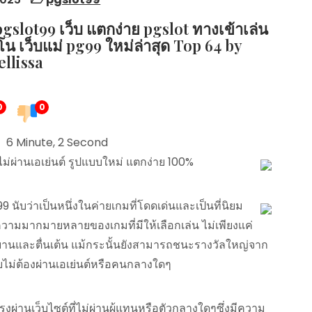
gslot99 เว็บ แตกง่าย pgslot ทางเข้าเล่น
โน เว็บแม่ pg99 ใหม่ล่าสุด Top 64 by
llissa
0
0
6 Minute, 2 Second
ม่ผ่านเอเย่นต์ รูปแบบใหม่ แตกง่าย 100%
9 นับว่าเป็นหนึ่งในค่ายเกมที่โดดเด่นและเป็นที่นิยม
งความมากมายหลายของเกมที่มีให้เลือกเล่น ไม่เพียงแค่
ิกบานและตื่นเต้น แม้กระนั้นยังสามารถชนะรางวัลใหญ่จาก
ดยไม่ต้องผ่านเอเย่นต์หรือคนกลางใดๆ
ผ่านเว็บไซต์ที่ไม่ผ่านผู้แทนหรือตัวกลางใดๆซึ่งมีความ