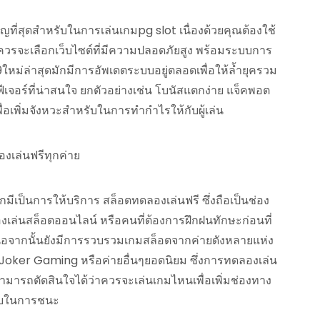
ำคัญที่สุดสำหรับในการเล่นเกมpg slot เนื่องด้วยคุณต้องใช้
ั้นควรจะเลือกเว็บไซต์ที่มีความปลอดภัยสูง พร้อมระบบการ
t99ใหม่ล่าสุดมักมีการอัพเดตระบบอยู่ตลอดเพื่อให้ล้ำยุครวม
ีเจอร์ที่น่าสนใจ ยกตัวอย่างเช่น โบนัสแตกง่าย แจ็คพอต
ื่อเพิ่มจังหวะสำหรับในการทำกำไรให้กับผู้เล่น
งเล่นฟรีทุกค่าย
ักมีเป็นการให้บริการ สล็อตทดลองเล่นฟรี ซึ่งถือเป็นช่อง
ลองเล่นสล็อตออนไลน์ หรือคนที่ต้องการฝึกฝนทักษะก่อนที่
หนือจากนั้นยังมีการรวบรวมเกมสล็อตจากค่ายดังหลายแห่ง
O, Joker Gaming หรือค่ายอื่นๆยอดนิยม ซึ่งการทดลองเล่น
้งสามารถตัดสินใจได้ว่าควรจะเล่นเกมไหนเพื่อเพิ่มช่องทาง
ับในการชนะ