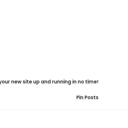
your new site up and running in no time!
Pin Posts