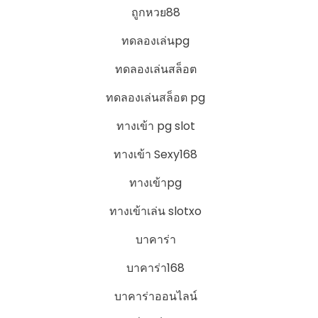
ถูกหวย88
ทดลองเล่นpg
ทดลองเล่นสล็อต
ทดลองเล่นสล็อต pg
ทางเข้า pg slot
ทางเข้า Sexy168
ทางเข้าpg
ทางเข้าเล่น slotxo
บาคาร่า
บาคาร่า168
บาคาร่าออนไลน์