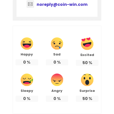
noreply@coin-win.com
Happy
Sad
Excited
0
%
0
%
50
%
Sleepy
Angry
Surprise
0
%
0
%
50
%