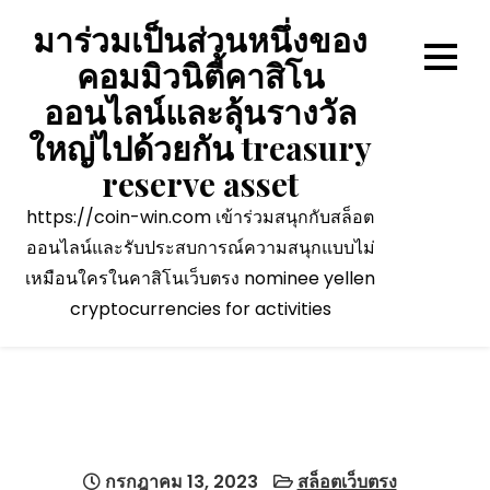
Skip
มาร่วมเป็นส่วนหนึ่งของ
to
คอมมิวนิตี้คาสิโน
content
ออนไลน์และลุ้นรางวัล
ใหญ่ไปด้วยกัน treasury
reserve asset
https://coin-win.com เข้าร่วมสนุกกับสล็อต
ออนไลน์และรับประสบการณ์ความสนุกแบบไม่
เหมือนใครในคาสิโนเว็บตรง nominee yellen
cryptocurrencies for activities
กรกฎาคม 13, 2023
สล็อตเว็บตรง