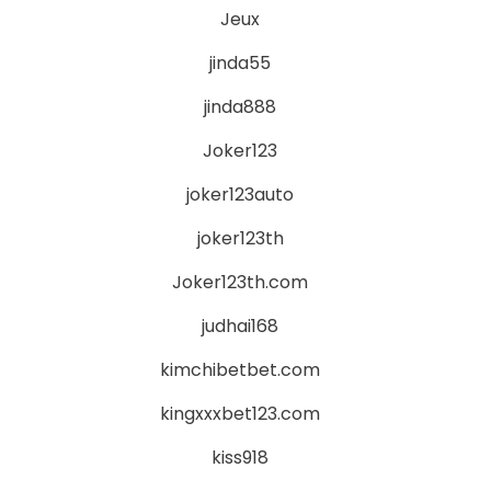
Jeux
jinda55
jinda888
Joker123
joker123auto
joker123th
Joker123th.com
judhai168
kimchibetbet.com
kingxxxbet123.com
kiss918