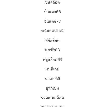
ปั่นสล็อต
ปั่นแตก66
ปั่นแตก77
พนันออนไลน์
พีจีสล็อต
พุซซี่888
ฟลูสล็อตพีจี
มันนี่เกม
มาเก๊า69
ยูฟ่าเบท
รวมเกมสล็อต