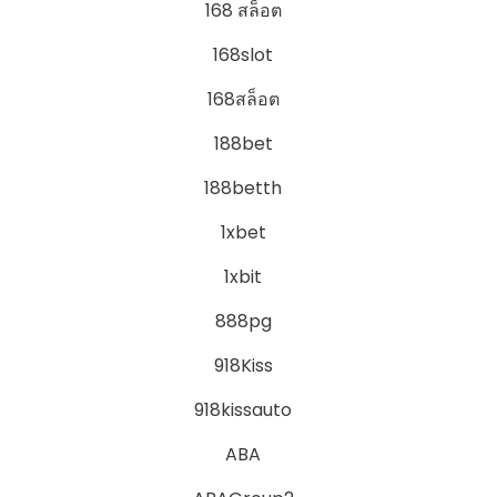
168 สล็อต
168slot
168สล็อต
188bet
188betth
1xbet
1xbit
888pg
918Kiss
918kissauto
ABA