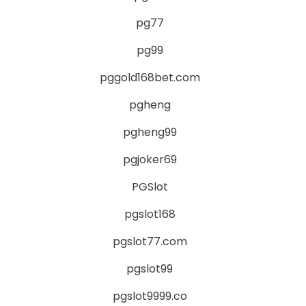
pg77
pg99
pggold168bet.com
pgheng
pgheng99
pgjoker69
PGSlot
pgslot168
pgslot77.com
pgslot99
pgslot9999.co