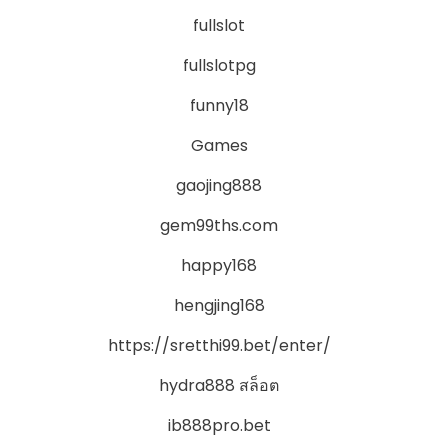
fullslot
fullslotpg
funny18
Games
gaojing888
gem99ths.com
happy168
hengjing168
https://sretthi99.bet/enter/
hydra888 สล็อต
ib888pro.bet