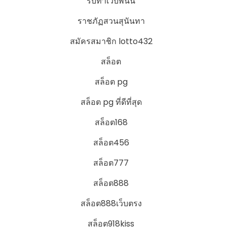
รับทำเว็บพนัน
ราชภัฏสวนสุนันทา
สมัครสมาชิก lotto432
สล็อต
สล็อต pg
สล็อต pg ที่ดีที่สุด
สล็อต168
สล็อต456
สล็อต777
สล็อต888
สล็อต888เว็บตรง
สล็อต918kiss