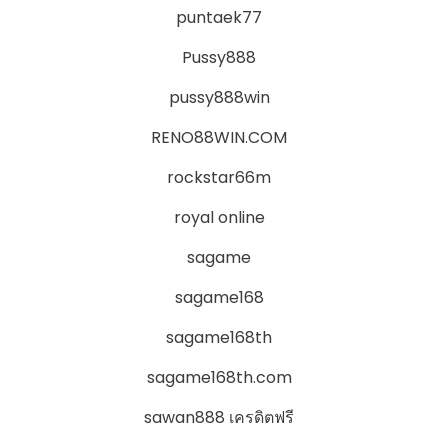
puntaek77
Pussy888
pussy888win
RENO88WIN.COM
rockstar66m
royal online
sagame
sagame168
sagame168th
sagame168th.com
sawan888 เครดิตฟรี