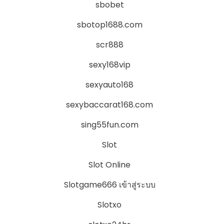
sbobet
sbotop1688.com
scr888
sexy168vip
sexyauto168
sexybaccarat168.com
sing55fun.com
Slot
Slot Online
Slotgame666 เข้าสู่ระบบ
Slotxo