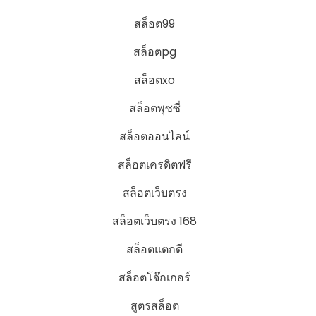
สล็อต99
สล็อตpg
สล็อตxo
สล็อตพุซซี่
สล็อตออนไลน์
สล็อตเครดิตฟรี
สล็อตเว็บตรง
สล็อตเว็บตรง 168
สล็อตแตกดี
สล็อตโจ๊กเกอร์
สูตรสล็อต