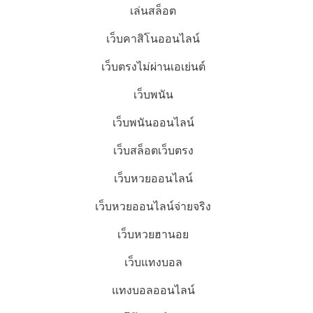
เล่นสล็อต
เว็บคาสิโนออนไลน์
เว็บตรงไม่ผ่านเอเย่นต์
เว็บพนัน
เว็บพนันออนไลน์
เว็บสล็อตเว็บตรง
เว็บหวยออนไลน์
เว็บหวยออนไลน์จ่ายจริง
เว็บหวยฮานอย
เว็บแทงบอล
แทงบอลออนไลน์