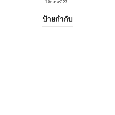
โจ๊กเกอร์123
ป้ายกำกับ
1xbet
918Kiss
bonus888
happy168
hengjing168
Jinda55
jinda888
Joker123
joker123auto
Joker123th
PG
pgheng99
PGSlot
PG Slot
PunPro777
Pussy888
pussy888win
Slot
slot168
Slotxo
slotxo24hr
sretthi99
tangtem168
คาสิโนออนไลน์
ดูหนัง