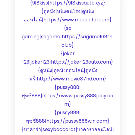
{918kiss|https://918kissauto.xyz}
{ดูหนัง|หนังชนโรง|ดูหนัง
ออนไลน์|https://www.madoohd.com}
{sa
gaming|sagame|https://sagame168th.
club}
{joker
123|joker123|https://joker123auto.com}
{ดูหนัง|ดูหนังออนไลน์|ดูหนัง
ฟรี|http://www.movie87hd.com}
{pussy888|
พุซซี่888|https://www.pussy888play.co
m}
{pussy888|
พุซซี่888|https://pussy888win.com}
{บาคาร่า|sexybaccarat|บาคาร่าออนไลน์|