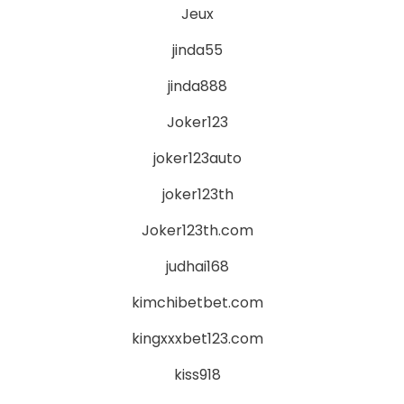
Jeux
jinda55
jinda888
Joker123
joker123auto
joker123th
Joker123th.com
judhai168
kimchibetbet.com
kingxxxbet123.com
kiss918