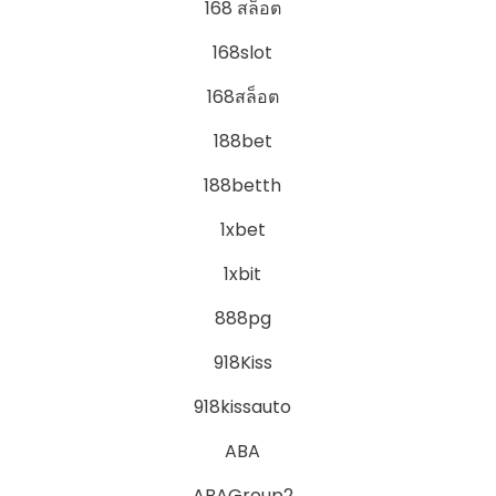
168 สล็อต
168slot
168สล็อต
188bet
188betth
1xbet
1xbit
888pg
918Kiss
918kissauto
ABA
ABAGroup2