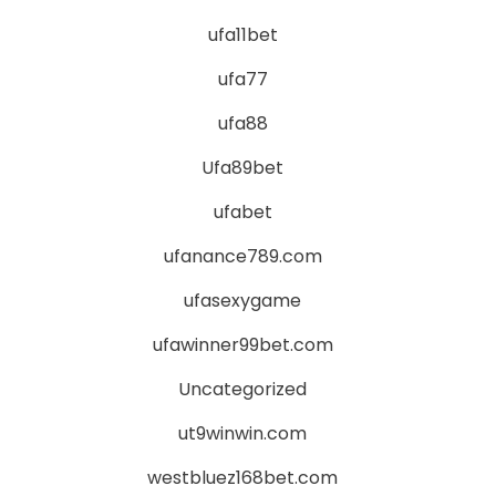
ufa11bet
ufa77
ufa88
Ufa89bet
ufabet
ufanance789.com
ufasexygame
ufawinner99bet.com
Uncategorized
ut9winwin.com
westbluez168bet.com