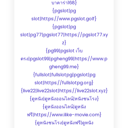
บาคาร่า168}
{pgslot|pg
slot|https://www.pgslot.golf}
{pgslot|pg
slot|pg77|pgslot77|https://pgslot77.xy
z}
{pg99|pgslot เว็บ
ตรง|pgslot99|pgheng99|https://www.p
gheng99.me}
{fullslot|fullslotpg|pgslot|pg
slot|https://fullslotpg.org}
{live22|live22slot|https://live22slot.xyz}
{ดูหนัง|ดูหนังออนไลน์|หนังชนโรง}
{ดูหนังออนไลน์|ดูหนัง
ฟรี|https://www.ilike-movie.com}
{ดูหนังชนโรง|ดูหนังฟรี|ดูหนัง