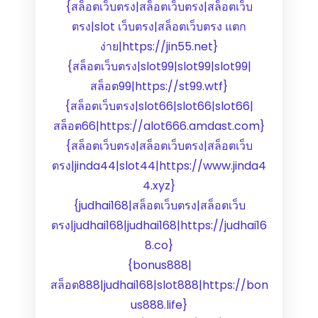
{สล็อตเว็บตรง|สล็อตเว็บตรง|สล็อตเว็บ
ตรง|slot เว็บตรง|สล็อตเว็บตรง แตก
ง่าย|https://jin55.net}
{สล็อตเว็บตรง|slot99|slot99|slot99|
สล็อต99|https://st99.wtf}
{สล็อตเว็บตรง|slot66|slot66|slot66|
สล็อต66|https://alot666.amdast.com}
{สล็อตเว็บตรง|สล็อตเว็บตรง|สล็อตเว็บ
ตรง|jinda44|slot44|https://www.jinda4
4.xyz}
{judhai168|สล็อตเว็บตรง|สล็อตเว็บ
ตรง|judhai168|judhai168|https://judhai16
8.co}
{bonus888|
สล็อต888|judhai168|slot888|https://bon
us888.life}