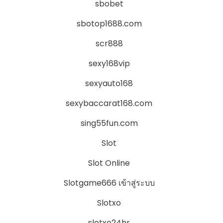
sbobet
sbotop1688.com
scr888
sexy168vip
sexyauto168
sexybaccarat168.com
sing55fun.com
Slot
Slot Online
Slotgame666 เข้าสู่ระบบ
Slotxo
slotxo24hr