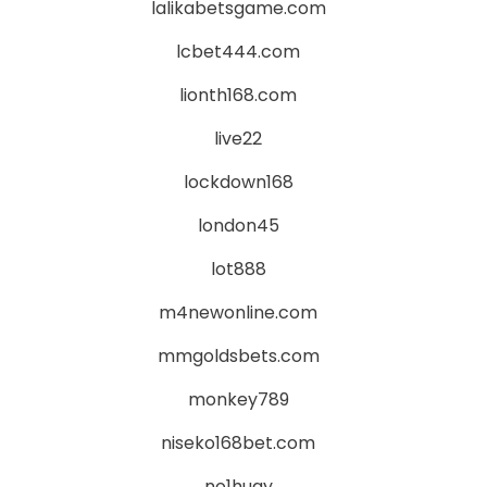
lalikabetsgame.com
lcbet444.com
lionth168.com
live22
lockdown168
london45
lot888
m4newonline.com
mmgoldsbets.com
monkey789
niseko168bet.com
no1huay