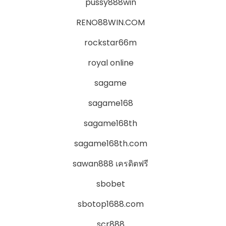
pussy888win
RENO88WIN.COM
rockstar66m
royal online
sagame
sagame168
sagame168th
sagame168th.com
sawan888 เครดิตฟรี
sbobet
sbotop1688.com
scr888