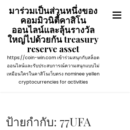
Skip
มาร่วมเป็นส่วนหนึ่งของ
to
คอมมิวนิตี้คาสิโน
content
ออนไลน์และลุ้นรางวัล
ใหญ่ไปด้วยกัน treasury
reserve asset
https://coin-win.com เข้าร่วมสนุกกับสล็อต
ออนไลน์และรับประสบการณ์ความสนุกแบบไม่
เหมือนใครในคาสิโนเว็บตรง nominee yellen
cryptocurrencies for activities
ป้ายกำกับ:
77UFA