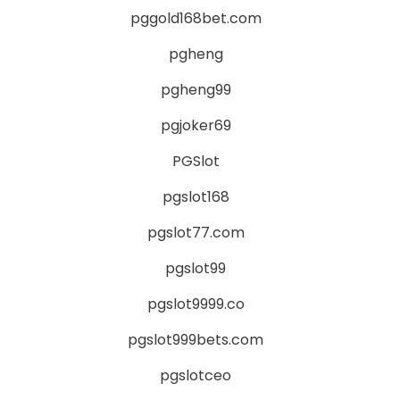
pggold168bet.com
pgheng
pgheng99
pgjoker69
PGSlot
pgslot168
pgslot77.com
pgslot99
pgslot9999.co
pgslot999bets.com
pgslotceo