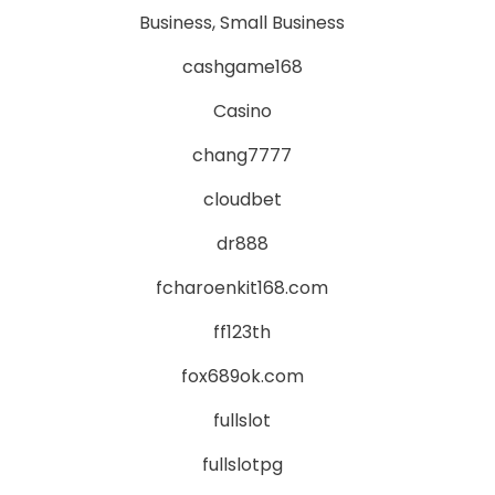
Business, Small Business
cashgame168
Casino
chang7777
cloudbet
dr888
fcharoenkit168.com
ff123th
fox689ok.com
fullslot
fullslotpg