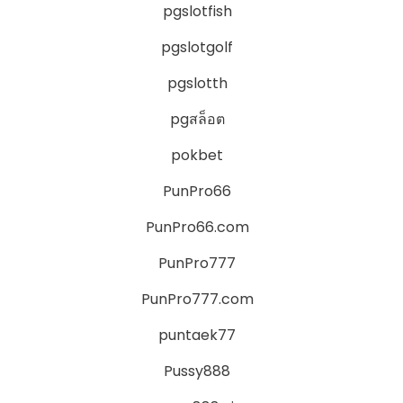
pgslotfish
pgslotgolf
pgslotth
pgสล็อต
pokbet
PunPro66
PunPro66.com
PunPro777
PunPro777.com
puntaek77
Pussy888