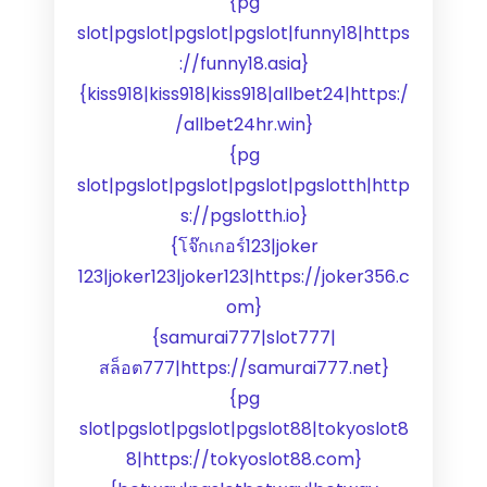
{pg
slot|pgslot|pgslot|pgslot|funny18|https
://funny18.asia}
{kiss918|kiss918|kiss918|allbet24|https:/
/allbet24hr.win}
{pg
slot|pgslot|pgslot|pgslot|pgslotth|http
s://pgslotth.io}
{โจ๊กเกอร์123|joker
123|joker123|joker123|https://joker356.c
om}
{samurai777|slot777|
สล็อต777|https://samurai777.net}
{pg
slot|pgslot|pgslot|pgslot88|tokyoslot8
8|https://tokyoslot88.com}