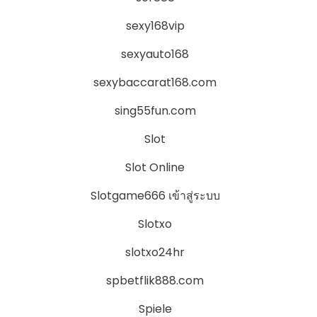
sexy168vip
sexyauto168
sexybaccarat168.com
sing55fun.com
Slot
Slot Online
Slotgame666 เข้าสู่ระบบ
Slotxo
slotxo24hr
spbetflik888.com
Spiele