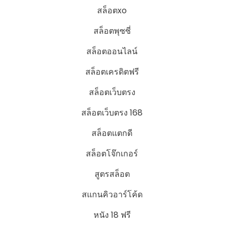
สล็อตxo
สล็อตพุซซี่
สล็อตออนไลน์
สล็อตเครดิตฟรี
สล็อตเว็บตรง
สล็อตเว็บตรง 168
สล็อตแตกดี
สล็อตโจ๊กเกอร์
สูตรสล็อต
สแกนคิวอาร์โค้ด
หนัง 18 ฟรี