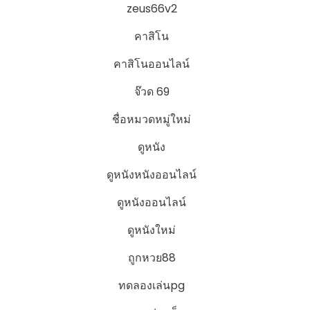
zeus66v2
คาสิโน
คาสิโนออนไลน์
จ๊วด 69
ชื่อหมวดหมู่ใหม่
ดูหนัง
ดูหนังหนังออนไลน์
ดูหนังออนไลน์
ดูหนังใหม่
ถูกหวย88
ทดลองเล่นpg