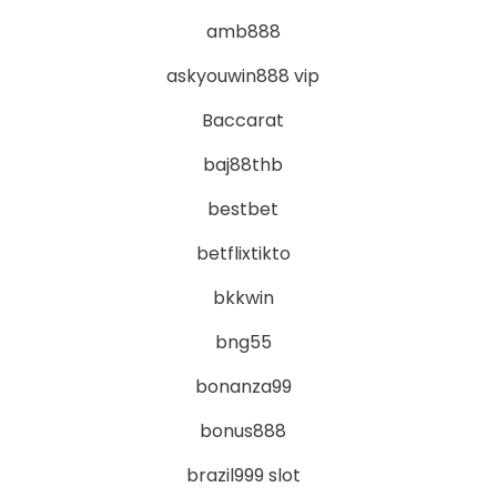
amb888
askyouwin888 vip
Baccarat
baj88thb
bestbet
betflixtikto
bkkwin
bng55
bonanza99
bonus888
brazil999 slot