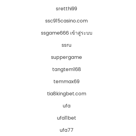
sretthi99
ssc915casino.com
ssgame666 เข้าสู่ระบบ
ssru
suppergame
tangtem168
temmax69
tia8kingbet.com
ufa
ufa11bet
ufa77