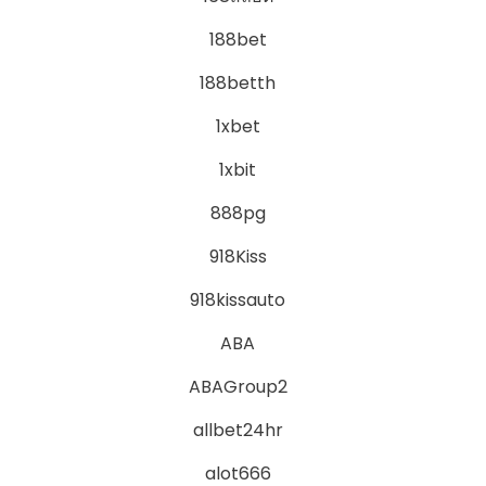
188bet
188betth
1xbet
1xbit
888pg
918Kiss
918kissauto
ABA
ABAGroup2
allbet24hr
alot666