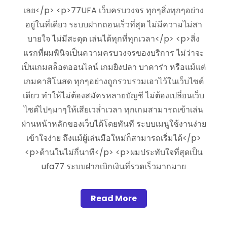
เลย</p> <p>77UFA เว็บครบวงจร ทุกๆสิ่งทุกๆอย่าง
อยู่ในที่เดียว ระบบฝากถอนเร็วที่สุด ไม่มีความไม่สา
บายใจ ไม่มีสะดุด เล่นได้ทุกที่ทุกเวลา</p> <p>สิ่ง
แรกที่ผมพินิจเป็นความครบวงจรของบริการ ไม่ว่าจะ
เป็นเกมสล็อตออนไลน์ เกมยิงปลา บาคาร่า หรือแม้แต่
เกมคาสิโนสด ทุกๆอย่างถูกรวบรวมเอาไว้ในเว็บไซต์
เดียว ทำให้ไม่ต้องสมัครหลายบัญชี ไม่ต้องเปลี่ยนเว็บ
ไซต์ไปๆมาๆให้เสียเวล่ำเวลา ทุกเกมสามารถเข้าเล่น
ผ่านหน้าหลักของเว็บได้โดยทันที ระบบเมนูใช้งานง่าย
เข้าใจง่าย ถึงแม้ผู้เล่นมือใหม่ก็สามารถเริ่มได้</p>
<p>ด้านในไม่กี่นาที</p> <p>ผมประทับใจที่สุดเป็น
ufa77 ระบบฝากเบิกเงินที่รวดเร็วมากมาย
Read More