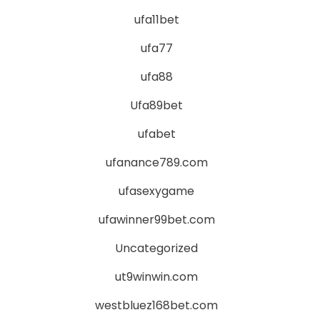
ufa11bet
ufa77
ufa88
Ufa89bet
ufabet
ufanance789.com
ufasexygame
ufawinner99bet.com
Uncategorized
ut9winwin.com
westbluez168bet.com