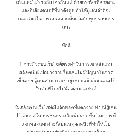
เต้นและไม่ราวกับใครกันแน่ ด้วยกราฟิกที่สวยงาม
และก็เสียงดนตรีที่น่าดึงดูด ทำให้ผู้เล่นจำต้อง
เผลอไผลในการเล่นแล้วก็ตื่นเต้นกับทุกๆรอบการ
เล่น
ข้อดี
1. การมีระบบเว็บไซต์ตรงทำให้การเข้าเล่นเกม
สล็อตเป็นไปอย่างราบรื่นและไม่มีปัญหาในการ
เชื่อมต่อ ผู้เล่นสามารถเข้าสู่ระบบแล้วก็เล่นเกมได้
ในทันทีโดยไม่ต้องผ่านเอเย่นต์
2. สล็อตในเว็บไซต์มีแจ็กพอตที่แตกง่าย ทำให้ผู้เล่น
ได้โอกาสในการชนะรางวัลเพิ่มมากขึ้น โดยการที่
แจ็กพอตแตกง่ายนี้เป็นเหตุผลหนึ่งที่ทำให้เว็บ