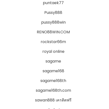
puntaek77
Pussy888
pussy888win
RENO88WIN.COM
rockstar66m
royal online
sagame
sagame168
sagame168th
sagame168th.com
sawan888 เครดิตฟรี