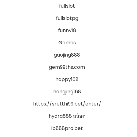
fullslot
fullslotpg
funny18
Games
gaojing888
gem99ths.com
happy168
hengjing168
https://sretthi99.bet/enter/
hydra888 สล็อต
ib888pro.bet