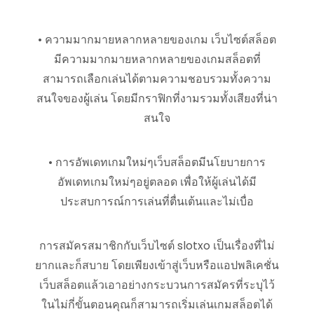
• ความมากมายหลากหลายของเกม เว็บไซต์สล็อต
มีความมากมายหลากหลายของเกมสล็อตที่
สามารถเลือกเล่นได้ตามความชอบรวมทั้งความ
สนใจของผู้เล่น โดยมีกราฟิกที่งามรวมทั้งเสียงที่น่า
สนใจ
• การอัพเดทเกมใหม่ๆเว็บสล็อตมีนโยบายการ
อัพเดทเกมใหม่ๆอยู่ตลอด เพื่อให้ผู้เล่นได้มี
ประสบการณ์การเล่นที่ตื่นเต้นและไม่เบื่อ
การสมัครสมาชิกกับเว็บไซต์ slotxo เป็นเรื่องที่ไม่
ยากและก็สบาย โดยเพียงเข้าสู่เว็บหรือแอปพลิเคชั่น
เว็บสล็อตแล้วเอาอย่างกระบวนการสมัครที่ระบุไว้
ในไม่กี่ขั้นตอนคุณก็สามารถเริ่มเล่นเกมสล็อตได้