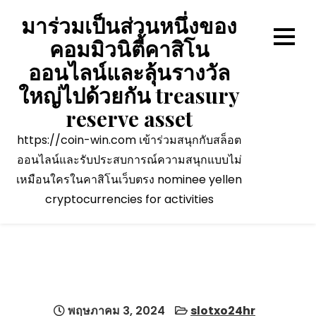
Skip
มาร่วมเป็นส่วนหนึ่งของ
to
คอมมิวนิตี้คาสิโน
content
ออนไลน์และลุ้นรางวัล
ใหญ่ไปด้วยกัน treasury
reserve asset
https://coin-win.com เข้าร่วมสนุกกับสล็อต
ออนไลน์และรับประสบการณ์ความสนุกแบบไม่
เหมือนใครในคาสิโนเว็บตรง nominee yellen
cryptocurrencies for activities
พฤษภาคม 3, 2024
slotxo24hr