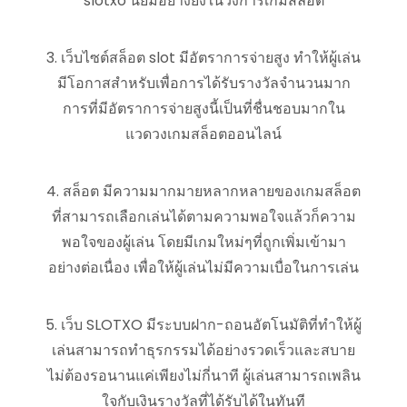
slotxo นิยมอย่างยิ่งในวงการเกมสล็อต
3. เว็บไซต์สล็อต slot มีอัตราการจ่ายสูง ทำให้ผู้เล่น
มีโอกาสสำหรับเพื่อการได้รับรางวัลจำนวนมาก
การที่มีอัตราการจ่ายสูงนี้เป็นที่ชื่นชอบมากใน
แวดวงเกมสล็อตออนไลน์
4. สล็อต มีความมากมายหลากหลายของเกมสล็อต
ที่สามารถเลือกเล่นได้ตามความพอใจแล้วก็ความ
พอใจของผู้เล่น โดยมีเกมใหม่ๆที่ถูกเพิ่มเข้ามา
อย่างต่อเนื่อง เพื่อให้ผู้เล่นไม่มีความเบื่อในการเล่น
5. เว็บ SLOTXO มีระบบฝาก-ถอนอัตโนมัติที่ทำให้ผู้
เล่นสามารถทำธุรกรรมได้อย่างรวดเร็วและสบาย
ไม่ต้องรอนานแค่เพียงไม่กี่นาที ผู้เล่นสามารถเพลิน
ใจกับเงินรางวัลที่ได้รับได้ในทันที