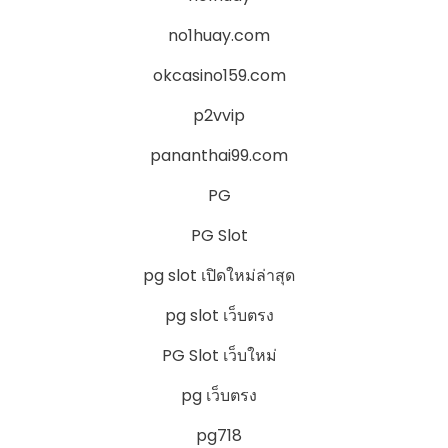
no1huay.com
okcasino159.com
p2vvip
pananthai99.com
PG
PG Slot
pg slot เปิดใหม่ล่าสุด
pg slot เว็บตรง
PG Slot เว็บใหม่
pg เว็บตรง
pg718