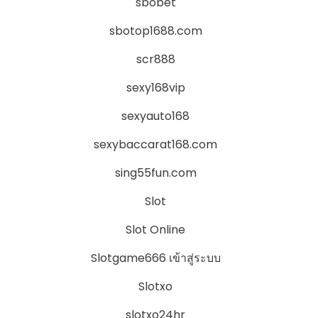
sbobet
sbotop1688.com
scr888
sexy168vip
sexyauto168
sexybaccarat168.com
sing55fun.com
Slot
Slot Online
Slotgame666 เข้าสู่ระบบ
Slotxo
slotxo24hr