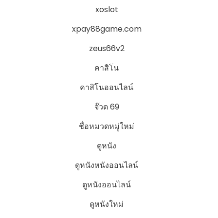
xoslot
xpay88game.com
zeus66v2
คาสิโน
คาสิโนออนไลน์
จ๊วด 69
ชื่อหมวดหมู่ใหม่
ดูหนัง
ดูหนังหนังออนไลน์
ดูหนังออนไลน์
ดูหนังใหม่