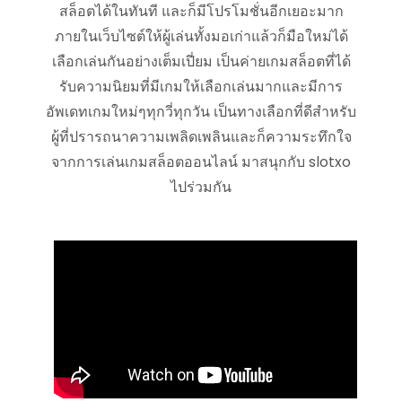
สล็อตได้ในทันที และก็มีโปรโมชั่นอีกเยอะมาก
ภายในเว็บไซต์ให้ผู้เล่นทั้งมอเก่าแล้วก็มือใหม่ได้
เลือกเล่นกันอย่างเต็มเปี่ยม เป็นค่ายเกมสล็อตที่ได้
รับความนิยมที่มีเกมให้เลือกเล่นมากและมีการ
อัพเดทเกมใหม่ๆทุกวี่ทุกวัน เป็นทางเลือกที่ดีสำหรับ
ผู้ที่ปรารถนาความเพลิดเพลินและก็ความระทึกใจ
จากการเล่นเกมสล็อตออนไลน์ มาสนุกกับ slotxo
ไปร่วมกัน