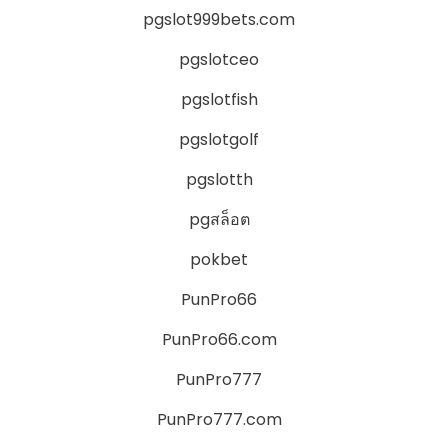
pgslot999bets.com
pgslotceo
pgslotfish
pgslotgolf
pgslotth
pgสล็อต
pokbet
PunPro66
PunPro66.com
PunPro777
PunPro777.com