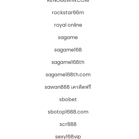
RENO88WIN.COM
rockstar66m
royal online
sagame
sagame168
sagame168th
sagame168th.com
sawan888 เครดิตฟรี
sbobet
sbotop1688.com
scr888
sexy168vip