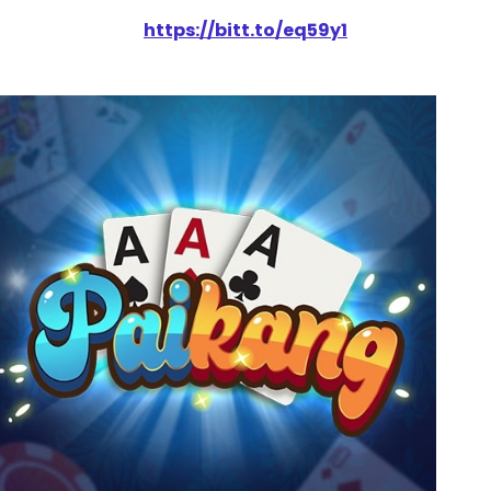
https://bitt.to/eq59y1