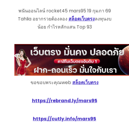
พนันออนไลน์ rocket45 mars95 19 กุมภา 69
Tahlia อยากรวยต้องลอง
สล็อตเว็บตรง
ลงทุนงบ
น้อย กำไรหลักแสน Top 93
ขอขอบพระคุณweb
สล็อตเว็บตรง
https://rebrand.ly/mars95
https://cutly.info/mars95