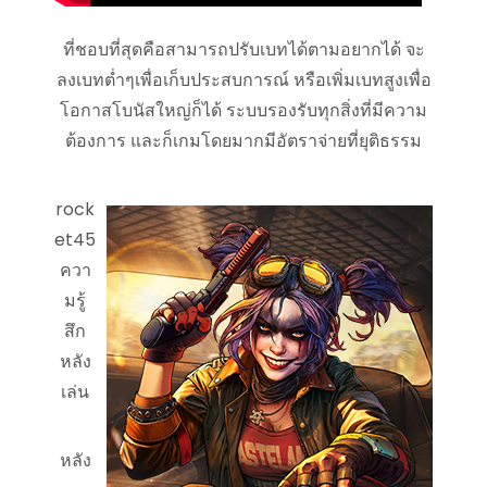
ที่ชอบที่สุดคือสามารถปรับเบทได้ตามอยากได้ จะ
ลงเบทต่ำๆเพื่อเก็บประสบการณ์ หรือเพิ่มเบทสูงเพื่อ
โอกาสโบนัสใหญ่ก็ได้ ระบบรองรับทุกสิ่งที่มีความ
ต้องการ และก็เกมโดยมากมีอัตราจ่ายที่ยุติธรรม
rock
et45
ควา
มรู้
สึก
หลัง
เล่น
หลัง