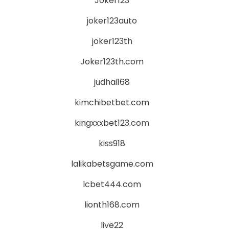
Joker123
joker123auto
joker123th
Joker123th.com
judhai168
kimchibetbet.com
kingxxxbet123.com
kiss918
lalikabetsgame.com
lcbet444.com
lionth168.com
live22