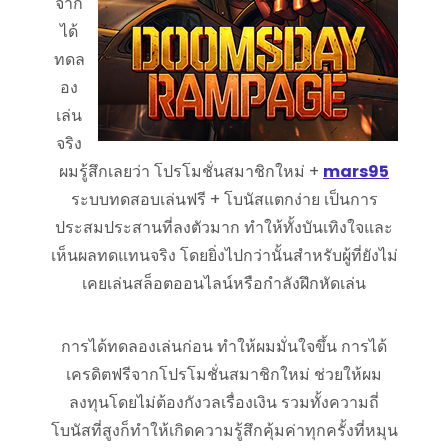
จาก
ได้
ทดล
อง
เล่น
จริง
ผมรู้สึกเลยว่า โปรโมชั่นสมาชิกใหม่ +
mars95
ระบบทดสอบเล่นฟรี + โบนัสแตกง่าย เป็นการ
ประสมประสานที่ลงตัวมาก ทำให้ทั้งบันเทิงใจและ
เห็นผลทดแทนจริง โดยยิ่งไปกว่านั้นสำหรับผู้ที่ยังไม่
เคยเล่นสล็อตออนไลน์หรือกำลังฝึกหัดเล่น
การได้ทดลองเล่นก่อน ทำให้ผมมั่นใจขึ้น การได้
เครดิตฟรีจากโปรโมชั่นสมาชิกใหม่ ช่วยให้ผม
ลงทุนโดยไม่ต้องกังวลเรื่องเงิน รวมทั้งความถี่
โบนัสที่สูงก็ทำให้เกิดความรู้สึกคุ้มค่าทุกครั้งที่หมุน