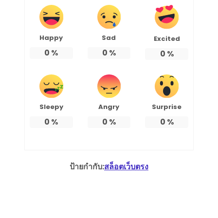
Happy
Sad
Excited
0
%
0
%
0
%
Sleepy
Angry
Surprise
0
%
0
%
0
%
ป้ายกำกับ:
สล็อตเว็บตรง