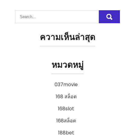
ความเห็นล่าสุด
หมวดหมู่
037movie
168 สล็อต
168slot
168สล็อต
188bet