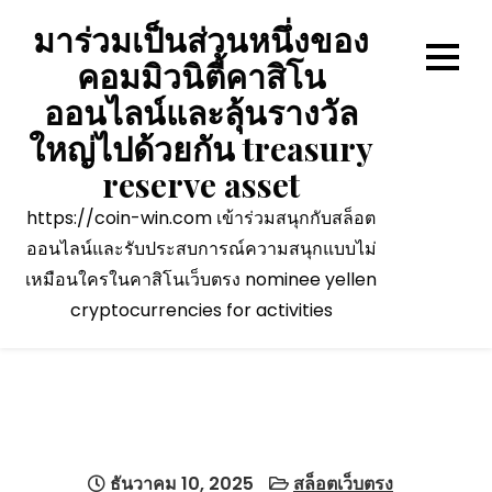
Skip
มาร่วมเป็นส่วนหนึ่งของ
to
คอมมิวนิตี้คาสิโน
content
ออนไลน์และลุ้นรางวัล
ใหญ่ไปด้วยกัน treasury
reserve asset
https://coin-win.com เข้าร่วมสนุกกับสล็อต
ออนไลน์และรับประสบการณ์ความสนุกแบบไม่
เหมือนใครในคาสิโนเว็บตรง nominee yellen
cryptocurrencies for activities
ธันวาคม 10, 2025
สล็อตเว็บตรง