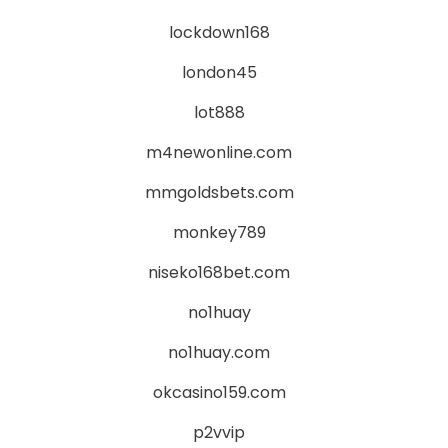
lockdown168
london45
lot888
m4newonline.com
mmgoldsbets.com
monkey789
niseko168bet.com
no1huay
no1huay.com
okcasino159.com
p2vvip