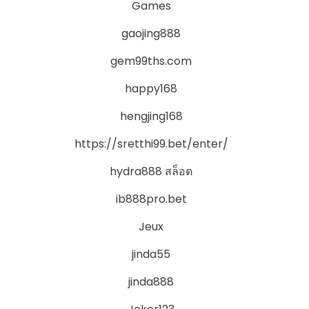
Games
gaojing888
gem99ths.com
happy168
hengjing168
https://sretthi99.bet/enter/
hydra888 สล็อต
ib888pro.bet
Jeux
jinda55
jinda888