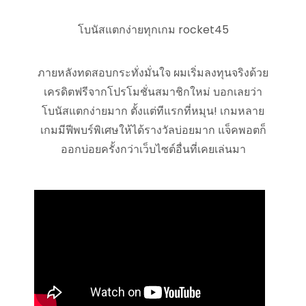
โบนัสแตกง่ายทุกเกม rocket45
ภายหลังทดสอบกระทั่งมั่นใจ ผมเริ่มลงทุนจริงด้วย
เครดิตฟรีจากโปรโมชั่นสมาชิกใหม่ บอกเลยว่า
โบนัสแตกง่ายมาก ตั้งแต่ทีแรกที่หมุน! เกมหลาย
เกมมีฟีพบร์พิเศษให้ได้รางวัลบ่อยมาก แจ็คพอตก็
ออกบ่อยครั้งกว่าเว็บไซต์อื่นที่เคยเล่นมา