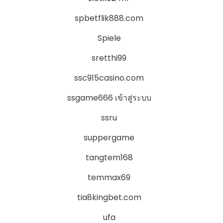
spbetflik888.com
Spiele
sretthi99
ssc915casino.com
ssgame666 เข้าสู่ระบบ
ssru
suppergame
tangtem168
temmax69
tia8kingbet.com
ufa