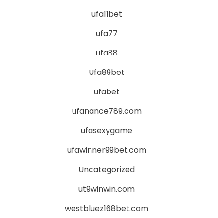
ufa11bet
ufa77
ufa88
Ufa89bet
ufabet
ufanance789.com
ufasexygame
ufawinner99bet.com
Uncategorized
ut9winwin.com
westbluez168bet.com