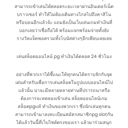
สามารถเข้าเล่นได้ตลอดระยะเวลาผ่านอินเตอร์เน็ต
บราวเซอร์ ทำให้ไม่ต้องเดินทางไกลไปถึงคาสิโน
หรือบ่อนอีกแล้วจ้ะ แถมยังเป็นเว็บเล่นเกมทำเงินที่
บอกเลยว่าเชื่อถือได้ พร้อมแจกพร้อมจ่ายทั้งยัง
รางวัลแจ็คพอตรวมทั้งโบนัสต่างๆอีกเพียบเลยเลย
เล่นสล็อตออนไลน์ pg ทำเงินได้ตลอด 24 ชั่วโมง
อย่างที่พวกเราได้ชี้แนะให้ทุกคนได้ทราบจักกับจุด
เด่นสำหรับเพื่อการเล่นสล็อตในรูปแบบออนไลน์ไป
แล้วนั้น น่าจะมีหลายหลายท่านที่ปรารถนาหรือ
ต้องการจะทดลองเข้าเล่น สล็อตออนไลน์เกม
สล็อตpgแท้ ทำเงินของพวกเรา ซึ่งนักเล่นทุกคน
สามารถเข้ามาลงทะเบียนสมัครสมาชิกpg slotกัน
ได้แล้ววันนี้ที่เว็บไซต์ตรงของเรา แล้วมาร่วมสนุก