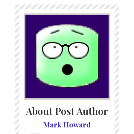
About Post Author
Mark Howard