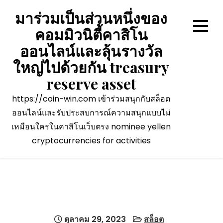
Skip
มาร่วมเป็นส่วนหนึ่งของ
to
คอมมิวนิตี้คาสิโน
content
ออนไลน์และลุ้นรางวัล
ใหญ่ไปด้วยกัน treasury
reserve asset
https://coin-win.com เข้าร่วมสนุกกับสล็อต
ออนไลน์และรับประสบการณ์ความสนุกแบบไม่
เหมือนใครในคาสิโนเว็บตรง nominee yellen
cryptocurrencies for activities
ตุลาคม 29, 2023
สล็อต