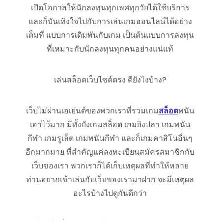
เปิดโอกาสให้นักลงทุนทุกเพศทุกวัยได้ใช้บริการ
และก็บันเทิงใจไปกับการเล่นเกมออนไลน์ได้อย่าง
เต็มที่ แบบการเดิมพันกับเกม เป็นต้นแบบการลงทุน
ที่เหมาะกับนักลงทุนทุกคนอย่างแน่แท้
เล่นสล็อตเว็บไซต์ตรง ดียังไงบ้าง?
เว็บไม่ผ่านเอเย่นต์ของพวกเราที่รวมเกม
สล็อต
พนัน
เอาไว้มาก มีทั้งยังเกมสล็อต เกมยิงปลา เกมพนัน
กีฬา เกมรูเล็ต เกมพนันกีฬา และก็เกมคาสิโนอื่นๆ
อีกมากมาย ที่สำคัญแค่ลงทะเบียนสมัครสมาชิกกับ
เว็บของเรา พวกเราก็ได้เก็บเหตุผลที่ทำให้หลาย
ท่านอยากเข้าเล่นกับเว็บของเรามาฝาก จะมีเหตุผล
อะไรบ้างไปดูกันดีกว่า