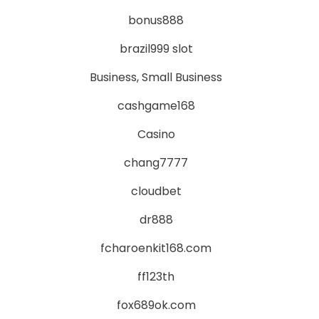
bonus888
brazil999 slot
Business, Small Business
cashgame168
Casino
chang7777
cloudbet
dr888
fcharoenkit168.com
ff123th
fox689ok.com