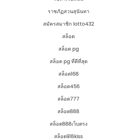
ราชภัฏสวนสุนันทา
สมัครสมาชิก lotto432
สล็อต
สล็อต pg
สล็อต pg ที่ดีที่สุด
สล็อต168
สล็อต456
สล็อต777
สล็อต888
สล็อต888เว็บตรง
สล็อต918kiss