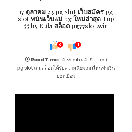
17 ตุลาคม 23 pg slot เว็บสมัคร pg
slot พนันเว็บแม่ pg ใหม่ล่าสุด Top
55 by Eula สล็อต pg77slot.win
0
1
Read Time:
4 Minute, 41 Second
pg slot เกมสล็อตได้รับความนิยมเกมไหนทำเงิน
ยอดเยี่ยม