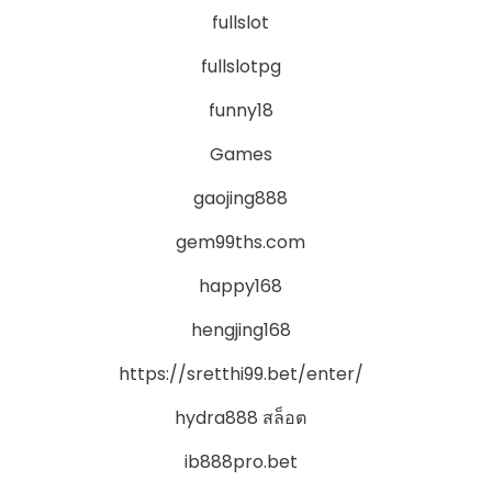
fullslot
fullslotpg
funny18
Games
gaojing888
gem99ths.com
happy168
hengjing168
https://sretthi99.bet/enter/
hydra888 สล็อต
ib888pro.bet