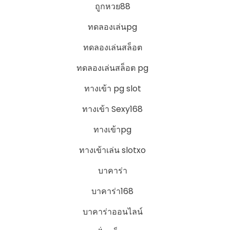
ถูกหวย88
ทดลองเล่นpg
ทดลองเล่นสล็อต
ทดลองเล่นสล็อต pg
ทางเข้า pg slot
ทางเข้า Sexy168
ทางเข้าpg
ทางเข้าเล่น slotxo
บาคาร่า
บาคาร่า168
บาคาร่าออนไลน์