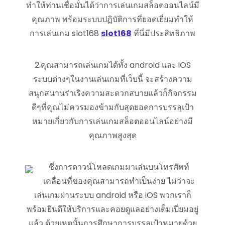
ทำให้ท่านเชื่อมั่นได้ว่าการเล่นเกมสล็อตออนไลน์มี
คุณภาพ พร้อมระบบปฏิบัติการที่ยอดเยี่ยมทำให้
การเล่นเกม slot168
slot168
ที่นี่มีประสิทธิภาพ
2.คุณสามารถเล่นเกมได้ทั้ง android และ iOS
ระบบต่างๆในงานเล่นเกมที่เว็บนี้ จะสร้างความ
สนุกสนานร่าเริงความสะดวกสบายแล้วก็กิจกรรม
ดีๆที่คุณไม่ควรมองข้ามกับสุดยอดการบรรลุเป้า
หมายเกี่ยวกับการเล่นเกมสล็อตออนไลน์อย่างมี
คุณภาพสูงสุด
ซึ่งการดาวน์โหลดเกมมาเล่นบนโทรศัพท์
เคลื่อนที่ของคุณสามารถทำเป็นง่าย ไม่ว่าจะ
เล่นเกมผ่านระบบ android หรือ iOS พวกเราก็
พร้อมยินดีให้บริการและคอยดูแลอย่างเต็มเปี่ยมอยู่
แล้ว ด้วยเหตุนั้นการศึกษาการบรรลุเป้าหมายด้วย