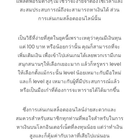
แพลตฟอร์มต่างๆไม่ใช้ว่าจะง่ายจำต้องใช้เวลาและ
สะสมประสบการณ์ถึงจะสามารถหาเงินได้ ส่วน
การเล่นเกมสล็อตออนไลน์นั้น
เป็นวิธีที่ง่ายที่สุดในยุคนี้เพราะเหตุว่าคุณมีเงินทุน
แค่ 100 บาท หรือน้อยกว่านั้น คุณก็สามารถที่จะ
เพิ่มเติมเงิน เพื่อเข้าไปเล่นเกมได้เลยพวกเรามีเกม
สนุกสนานๆให้เลือกเยอะมาก แล้วก็หรูหรา level
ให้เลือกตั้งแม้กระนั้น level น้อยเหมาะกับมือใหม่
และก็ level สูง เหมาะกับผู้ที่มีประสบการณ์แล้ว
หรือเป็นมือเก๋าที่ต้องการจะหารายได้ได้มากขึ้น
ซึ่งการเล่นเกมสล็อตออนไลน์ง่ายสะดวกและ
สมควรสำหรับสมาชิกทุกท่านที่พอใจสำหรับในการ
หาเงินบนโลกอินเตอร์เน็ตที่ลงทุนน้อย แต่ว่าทำเงิน
สูงและก็คุ้มค่ากับเวลาที่เสียไปแน่นอน