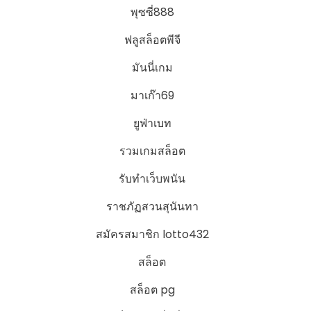
พุซซี่888
ฟลูสล็อตพีจี
มันนี่เกม
มาเก๊า69
ยูฟ่าเบท
รวมเกมสล็อต
รับทำเว็บพนัน
ราชภัฏสวนสุนันทา
สมัครสมาชิก lotto432
สล็อต
สล็อต pg