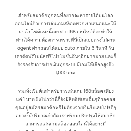
สำหรับสมาชิกทุกคนที่อยากจะหารายได้บนโลก
ออนไลน์ด้วยการเล่นเกมสล็อตพวกเราเสนอแนะให้
มาเว็บไซต์แห่งนี้เลย slot168 เว็บไซต์ที่จะทำให้
ท่านได้ความต้องการเพราะที่นี่เป็นแบบตรงไม่ผ่าน
agent ฝากถอนได้แบบ auto ภายใน 5 วินาที รับ
เครดิตฟรีโบนัสฟรีโปรโมชั่นอื่นๆอีกมากมาย และก็
ยังรองรับการฝากเงินทุกระบบมีเกมให้เลือกสูงถึง
1,000 เกม
รวมทั้งเริ่มต้นสำหรับการเล่นเกม 168สล็อต เพียง
แค่ 1 บาท ยิ่งไปกว่านี้ก็ยังมีสิทธิพิเศษอื่นๆที่รอคอย
คุณอยู่สมัครสมาชิกฟรีไม่ต้องจ่ายเงินรีบเลยโปรดีๆ
อย่างงี้มีปริมาณจำกัด เราพร้อมปรับปรุงให้สมาชิก
สามารถเล่นเกมสล็อตออนไลน์ได้อย่างมี