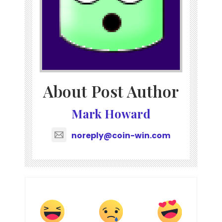
About Post Author
Mark Howard
noreply@coin-win.com