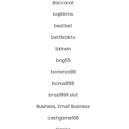
Baccarat
baj88thb
bestbet
betflixtikto
bkkwin
bng55
bonanza99
bonus888
brazil999 slot
Business, Small Business
cashgame168