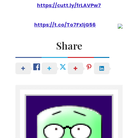
https://cutt.ly/frLAVPw7
https://t.co/To7Fx1jG56
Share