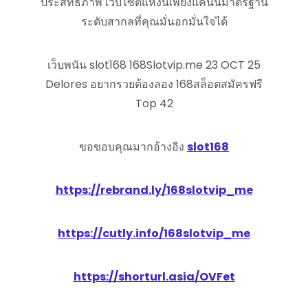
ประสิทธิภาพ เว็บไซต์แห่งนี้เพียงแค่นั้นมาตรฐาน
ระดับสากลที่คุณมั่นอกมั่นใจได้
เว็บพนัน slot168 168Slotvip.me 23 OCT 25
Delores อยากรวยต้องลอง 168สล็อตสมัครฟรี
Top 42
ขอขอบคุณมากอ้างอิง
slot168
https://rebrand.ly/168slotvip_me
https://cutly.info/168slotvip_me
https://shorturl.asia/OVFet