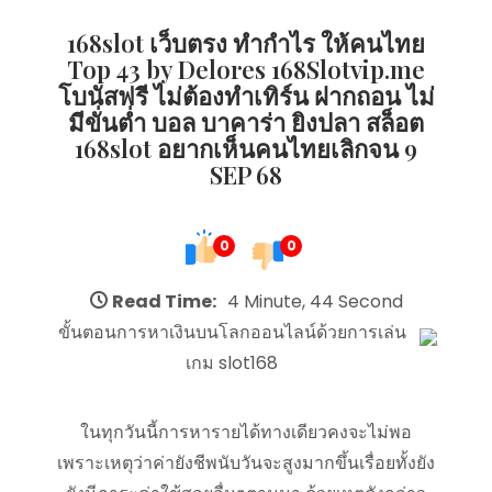
168slot เว็บตรง ทำกำไร ให้คนไทย
Top 43 by Delores 168Slotvip.me
โบนัสฟรี ไม่ต้องทำเทิร์น ฝากถอน ไม่
มีขั่นต่ำ บอล บาคาร่า ยิงปลา สล็อต
168slot อยากเห็นคนไทยเลิกจน 9
SEP 68
0
0
Read Time:
4 Minute, 44 Second
ขั้นตอนการหาเงินบนโลกออนไลน์ด้วยการเล่น
เกม slot168
ในทุกวันนี้การหารายได้ทางเดียวคงจะไม่พอ
เพราะเหตุว่าค่ายังชีพนับวันจะสูงมากขึ้นเรื่อยทั้งยัง