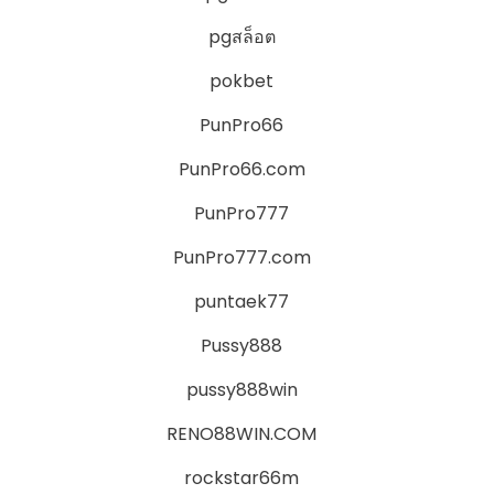
pgสล็อต
pokbet
PunPro66
PunPro66.com
PunPro777
PunPro777.com
puntaek77
Pussy888
pussy888win
RENO88WIN.COM
rockstar66m