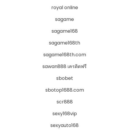
royal online
sagame
sagame168
sagame168th
sagame168th.com
sawan888 เครดิตฟรี
sbobet
sbotop1688.com
scr888
sexy168vip
sexyauto168