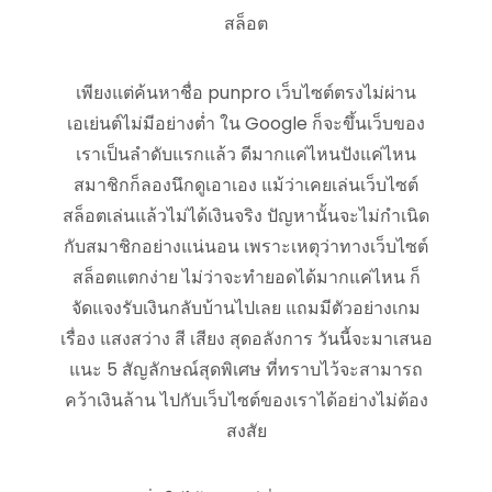
สล็อต
เพียงแต่ค้นหาชื่อ punpro เว็บไซต์ตรงไม่ผ่าน
เอเย่นต์ไม่มีอย่างต่ำ ใน Google ก็จะขึ้นเว็บของ
เราเป็นลำดับแรกแล้ว ดีมากแค่ไหนปังแค่ไหน
สมาชิกก็ลองนึกดูเอาเอง แม้ว่าเคยเล่นเว็บไซต์
สล็อตเล่นแล้วไม่ได้เงินจริง ปัญหานั้นจะไม่กำเนิด
กับสมาชิกอย่างแน่นอน เพราะเหตุว่าทางเว็บไซต์
สล็อตแตกง่าย ไม่ว่าจะทำยอดได้มากแค่ไหน ก็
จัดแจงรับเงินกลับบ้านไปเลย แถมมีตัวอย่างเกม
เรื่อง แสงสว่าง สี เสียง สุดอลังการ วันนี้จะมาเสนอ
แนะ 5 สัญลักษณ์สุดพิเศษ ที่ทราบไว้จะสามารถ
คว้าเงินล้าน ไปกับเว็บไซต์ของเราได้อย่างไม่ต้อง
สงสัย