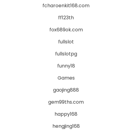
fcharoenkit168.com
ff123th
fox689ok.com
fullslot
fullslotpg
funny18
Games
gaojing888
gem99ths.com
happy168
hengjing168