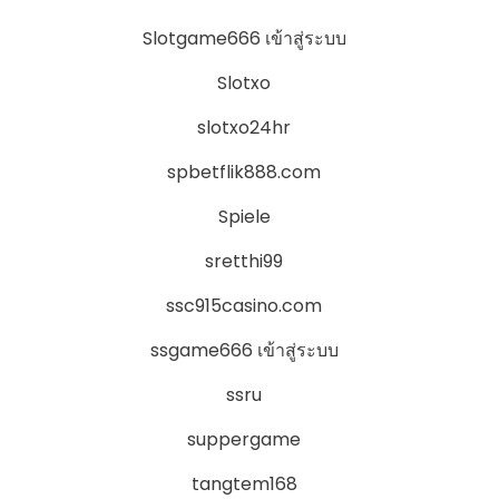
Slotgame666 เข้าสู่ระบบ
Slotxo
slotxo24hr
spbetflik888.com
Spiele
sretthi99
ssc915casino.com
ssgame666 เข้าสู่ระบบ
ssru
suppergame
tangtem168