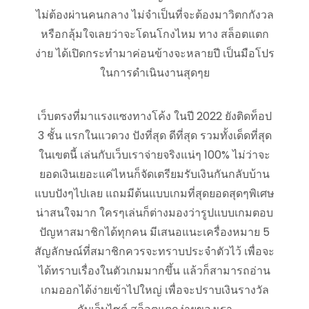
ไม่ต้องผ่านคนกลาง ไม่จำเป็นที่จะต้องมาวิตกกังวล
หรือกลุ้มใจเลยว่าจะโดนโกงไหม ทาง สล็อตแตก
ง่าย ได้เปิดกระทำมาค่อนข้างจะหลายปี เป็นมือโปร
ในการดำเนินงานสุดๆย
เว็บตรงที่มาแรงแซงทางโค้ง ในปี 2022 ยังติดท็อป
3 ชั้น แรกในแวดวง ปังที่สุด ดีที่สุด รวมทั้งเด็ดที่สุด
ในเขตนี้ เล่นกับเว็บเราจ่ายจริงแน่ๆ 100% ไม่ว่าจะ
ยอดเงินเยอะแค่ไหนก็จัดเตรียมรับเงินกันกลับบ้าน
แบบปังๆไปเลย แถมมีต้นแบบเกมที่สุดยอดสุดๆพิเศษ
น่าสนใจมาก ใครๆเล่นก็ต่างมองว่ารูปแบบเกมตอบ
ปัญหาสมาชิกได้ทุกคน มีเสนอแนะเครื่องหมาย 5
สัญลักษณ์ที่สมาชิกควรจะทราบประจำตัวไว้ เพื่อจะ
ได้ทราบเรื่องในตัวเกมมากขึ้น แล้วก็สามารถอ่าน
เกมออกได้ง่ายเข้าไปใหญ่ เพื่อจะปราบเงินรางวัล