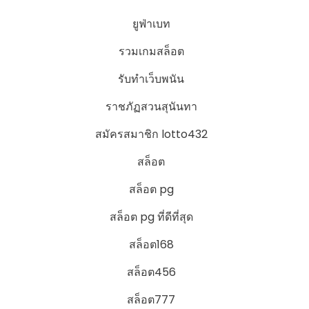
ยูฟ่าเบท
รวมเกมสล็อต
รับทำเว็บพนัน
ราชภัฏสวนสุนันทา
สมัครสมาชิก lotto432
สล็อต
สล็อต pg
สล็อต pg ที่ดีที่สุด
สล็อต168
สล็อต456
สล็อต777