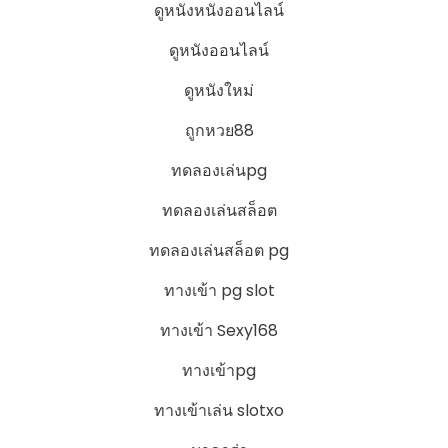
ดูหนังหนังออนไลน์
ดูหนังออนไลน์
ดูหนังใหม่
ถูกหวย88
ทดลองเล่นpg
ทดลองเล่นสล็อต
ทดลองเล่นสล็อต pg
ทางเข้า pg slot
ทางเข้า Sexy168
ทางเข้าpg
ทางเข้าเล่น slotxo