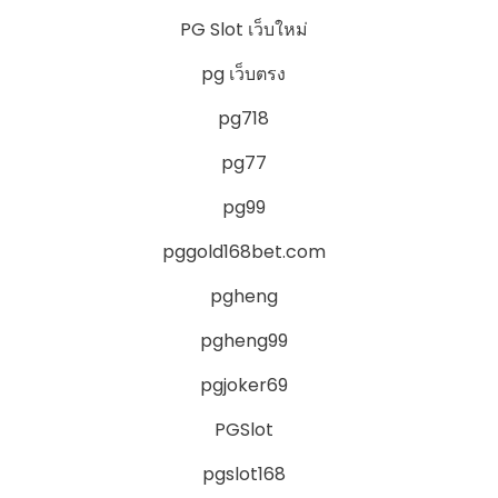
PG Slot เว็บใหม่
pg เว็บตรง
pg718
pg77
pg99
pggold168bet.com
pgheng
pgheng99
pgjoker69
PGSlot
pgslot168