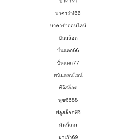
บาคาร่า
บาคาร่า168
บาคาร่าออนไลน์
ปั่นสล็อต
ปั่นแตก66
ปั่นแตก77
พนันออนไลน์
พีจีสล็อต
พุซซี่888
ฟลูสล็อตพีจี
มันนี่เกม
มาเก๊า69