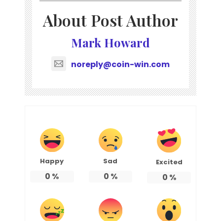
About Post Author
Mark Howard
noreply@coin-win.com
Happy
Sad
Excited
0
%
0
%
0
%