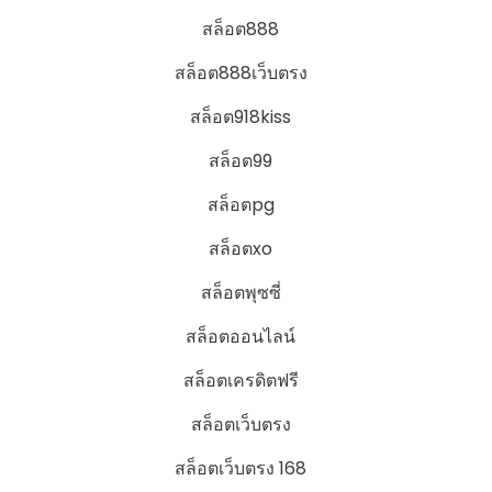
สล็อต888
สล็อต888เว็บตรง
สล็อต918kiss
สล็อต99
สล็อตpg
สล็อตxo
สล็อตพุซซี่
สล็อตออนไลน์
สล็อตเครดิตฟรี
สล็อตเว็บตรง
สล็อตเว็บตรง 168