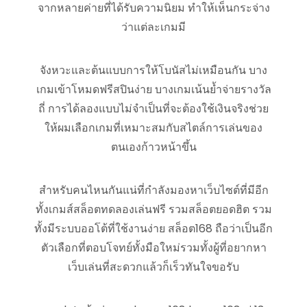
จากหลายค่ายที่ได้รับความนิยม ทำให้เห็นกระจ่าง
ว่าแต่ละเกมมี
จังหวะและต้นแบบการให้โบนัสไม่เหมือนกัน บาง
เกมเข้าโหมดฟรีสปินง่าย บางเกมเน้นย้ำจ่ายรางวัล
ถี่ การได้ลองแบบไม่จำเป็นที่จะต้องใช้เงินจริงช่วย
ให้ผมเลือกเกมที่เหมาะสมกับสไตล์การเล่นของ
ตนเองก้าวหน้าขึ้น
สำหรับคนไหนกันแน่ที่กำลังมองหาเว็บไซต์ที่มีอีก
ทั้งเกมส์สล็อตทดลองเล่นฟรี รวมสล็อตยอดฮิต รวม
ทั้งมีระบบออโต้ที่ใช้งานง่าย สล็อต168 ถือว่าเป็นอีก
ตัวเลือกที่ตอบโจทย์ทั้งมือใหม่รวมทั้งผู้ที่อยากหา
เว็บเล่นที่สะดวกแล้วก็เร็วทันใจขอรับ