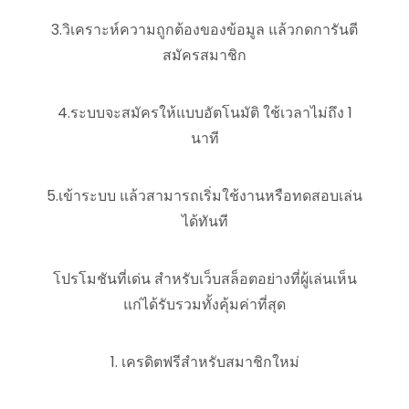
3.วิเคราะห์ความถูกต้องของข้อมูล แล้วกดการันตี
สมัครสมาชิก
4.ระบบจะสมัครให้แบบอัตโนมัติ ใช้เวลาไม่ถึง 1
นาที
5.เข้าระบบ แล้วสามารถเริ่มใช้งานหรือทดสอบเล่น
ได้ทันที
โปรโมชันที่เด่น สำหรับเว็บสล็อตอย่างที่ผู้เล่นเห็น
แก่ได้รับรวมทั้งคุ้มค่าที่สุด
1. เครดิตฟรีสำหรับสมาชิกใหม่