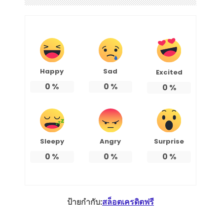
Happy
Sad
Excited
0
%
0
%
0
%
Sleepy
Angry
Surprise
0
%
0
%
0
%
ป้ายกำกับ:
สล็อตเครดิตฟรี