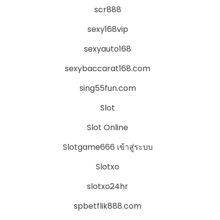
scr888
sexy168vip
sexyauto168
sexybaccarat168.com
sing55fun.com
Slot
Slot Online
Slotgame666 เข้าสู่ระบบ
Slotxo
slotxo24hr
spbetflik888.com