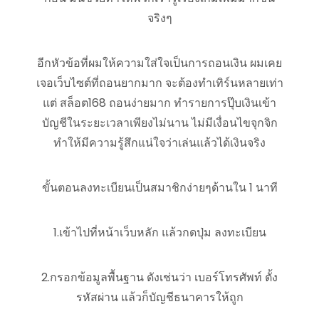
จริงๆ
อีกหัวข้อที่ผมให้ความใส่ใจเป็นการถอนเงิน ผมเคย
เจอเว็บไซต์ที่ถอนยากมาก จะต้องทำเทิร์นหลายเท่า
แต่ สล็อต168 ถอนง่ายมาก ทำรายการปุ๊บเงินเข้า
บัญชีในระยะเวลาเพียงไม่นาน ไม่มีเงื่อนไขจุกจิก
ทำให้มีความรู้สึกแน่ใจว่าเล่นแล้วได้เงินจริง
ขั้นตอนลงทะเบียนเป็นสมาชิกง่ายๆด้านใน 1 นาที
1.เข้าไปที่หน้าเว็บหลัก แล้วกดปุ่ม ลงทะเบียน
2.กรอกข้อมูลพื้นฐาน ดังเช่นว่า เบอร์โทรศัพท์ ตั้ง
รหัสผ่าน แล้วก็บัญชีธนาคารให้ถูก