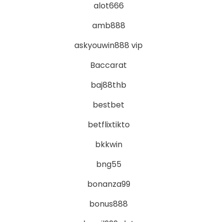
alot666
amb888
askyouwin888 vip
Baccarat
baj88thb
bestbet
betflixtikto
bkkwin
bng55
bonanza99
bonus888