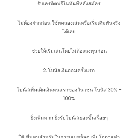
รับเครดิตฟรีในทันทีหลังสมัคร
ไม่ต้องฝากก่อน ใช้ทดลองเล่นหรือเริ่มเดิมพันจริง
ได้เลย
ช่วยให้เริ่มเล่นโดยไม่ต้องลงทุนก่อน
2. โบนัสเงินออมครั้งแรก
โบนัสเพิ่มเติมเงินหนแรกของวัน เช่น โบนัส 30% –
100%
ยิ่งเพิ่มมาก ยิ่งรับโบนัสเยอะขึ้นเรื่อยๆ
ใช้เพิ่มทุนสำหรับในการเล่นสล็อต เพิ่มโอกาสทำ