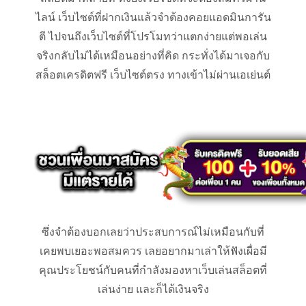
ไลน์ เว็บไซต์ที่ฝากเงินแล้วจำต้องคอยแอดมินการัน
ตี ไปจนถึงเว็บไซต์ที่โปรโมทว่าแตกง่ายแต่พอเล่น
จริงกลับไม่ได้เหมือนอย่างที่คิด กระทั่งได้มาเจอกับ
สล็อตเครดิตฟรี เว็บไซต์ตรง ทางเข้าไม่ผ่านเอเย่นต์
ซึ่งจำต้องบอกเลยว่าประสบการณ์ไม่เหมือนกับที่
เคยพบเยอะพอสมควร เลยอยากมาเล่าให้ฟังเผื่อมี
คุณประโยชน์กับคนที่กำลังมองหาเว็บเล่นสล็อตที่
เล่นง่าย และก็ได้เงินจริง