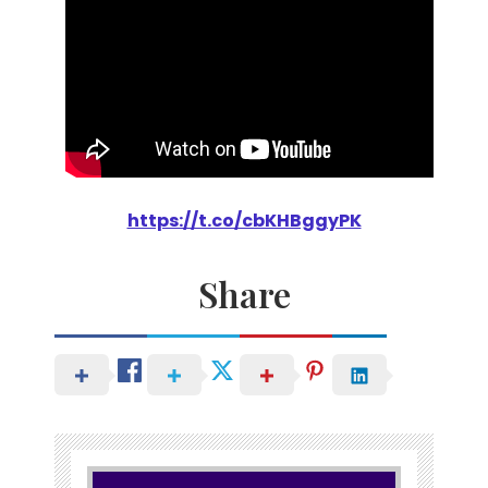
https://t.co/cbKHBggyPK
Share