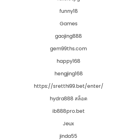
funny18
Games
gaojing888
gem99ths.com
happy168
hengjing168
https://sretthi99.bet/enter/
hydra888 สล็อต
ib888pro.bet
Jeux
jinda55