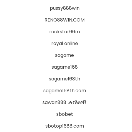
pussy888win
RENO88WIN.COM
rockstar66m
royal online
sagame
sagame168
sagame168th
sagame168th.com
sawan888 เครดิตฟรี
sbobet
sbotop1688.com