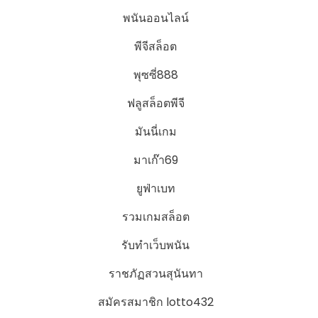
พนันออนไลน์
พีจีสล็อต
พุซซี่888
ฟลูสล็อตพีจี
มันนี่เกม
มาเก๊า69
ยูฟ่าเบท
รวมเกมสล็อต
รับทำเว็บพนัน
ราชภัฏสวนสุนันทา
สมัครสมาชิก lotto432