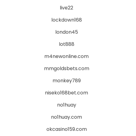
live22
lockdown168
london45
lot888
m4newonline.com
mmgoldsbets.com
monkey789
niseko168bet.com
no1huay
no1huay.com
okcasino159.com