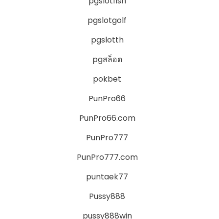
pgslotfish
pgslotgolf
pgslotth
pgสล็อต
pokbet
PunPro66
PunPro66.com
PunPro777
PunPro777.com
puntaek77
Pussy888
pussy888win