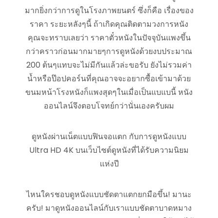
มากยิ่งกว่าการดูในโรงภาพยนตร์ ซึ่งก็คือ เรื่องของ
ราคา ระยะหลังๆนี้ ถ้าเกิดคุณติดตามวงการหนัง
คุณจะทราบเลยว่า ราคาตั๋วหนังในปัจจุบันแพงขึ้น
กว่าคราวก่อนมากมายๆการดูหนังด้วยงบประมาณ
200 ต้นๆแทบจะไม่มีกันแล้วล่ะขอรับ ยังไม่รวมค่า
น้ำหรือป๊อปคอร์นที่คุณอาจจะอยากซื้อเข้ามาด้วย
ขนมหน้าโรงหนังก็แพงสุดๆในเมื่อเป็นแบแบนี้ หนัง
ออนไลน์จึงตอบโจทย์กว่านั่นเองครับผม
ดูหนังผ่านเน็ตแบบฟินจอแตก กับการดูหนังแบบ
Ultra HD 4K บนเว็บไซต์ดูหนังที่ได้รับความนิยม
แห่งปี
ไหนใครชอบดูหนังแบบชัดตาแตกยกมือขึ้น! มานะ
ครับ! มาดูหนังออนไลน์กับเราแบบชัดตาบาดหมาง