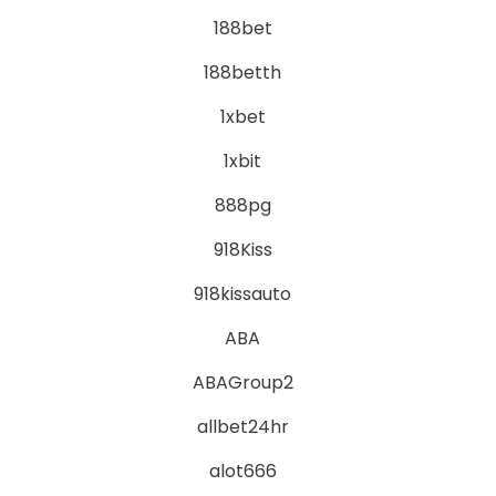
188bet
188betth
1xbet
1xbit
888pg
918Kiss
918kissauto
ABA
ABAGroup2
allbet24hr
alot666