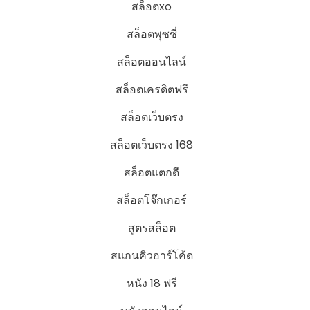
สล็อตxo
สล็อตพุซซี่
สล็อตออนไลน์
สล็อตเครดิตฟรี
สล็อตเว็บตรง
สล็อตเว็บตรง 168
สล็อตแตกดี
สล็อตโจ๊กเกอร์
สูตรสล็อต
สแกนคิวอาร์โค้ด
หนัง 18 ฟรี