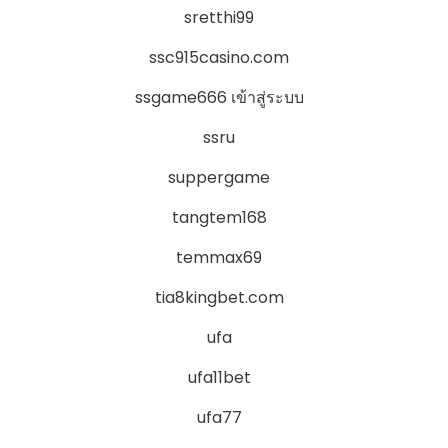
sretthi99
ssc915casino.com
ssgame666 เข้าสู่ระบบ
ssru
suppergame
tangtem168
temmax69
tia8kingbet.com
ufa
ufa11bet
ufa77