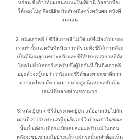
หย่อน ซึ่งถ้าให้ผมเสนอแนะในเดี๋ยวนี้ ก็อยากที่จะ
ให้ลองไปดู RedLife กันสักหนึ่งครั้งครับผม หนังดี
แน่นอน
2. หนังเกาหลี / ซีรีส์เกาหลี ไม่ใช่แค่ที่เมืองไทยของ
เราเท่านั้นนะครับที่หนังเกาหลีรวมทั้งซีรีส์เกาหลีจะ
เป็นที่นิยมสูง เพราะหนังและซีรีส์ประเทศเกาหลีดัง
ไกลไปทั่วโลกจริงๆครับ ซึ่งผู้ใดกันที่เป็นติ่งเกาหลี
อยู่แล้วจะรู้เลยว่า หนังและซีรีส์ของพวกเขาดีมาก
มากแค่ไหน มีความมากมายสูง นี่แหละครับเป็น
เสน่ห์ที่หลายท่านชอบมาก
3. หนังญี่ปุ่น / ซีรีส์ประเทศญี่ปุ่น แม้ย้อนกลับไปสัก
ตอนปี 2000 กระแสญีปุ่นฟีเวอร์ในบ้านเราในขณะ
นั้นเป็นดังระเบิดระเบ้อเลยล่ะนะครับ แม้ในตอน
หลังจะซบเซาลงไปบ้างแล้ว แม้กระนั้นก็จำต้องเห็น